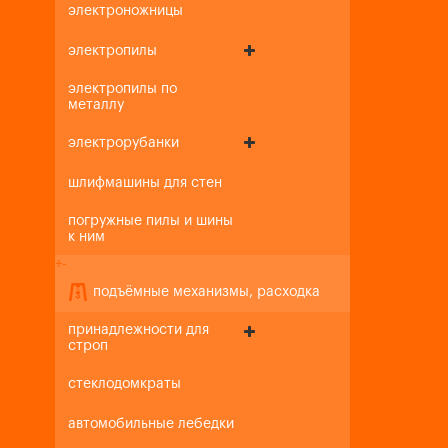
электроножницы
электропилы
электропилы по
металлу
электрорубанки
шлифмашины для стен
погружные пилы и шины
к ним
+
-
подъёмные механизмы, расходка
принадлежности для
строп
стеклодомкраты
автомобильные лебедки