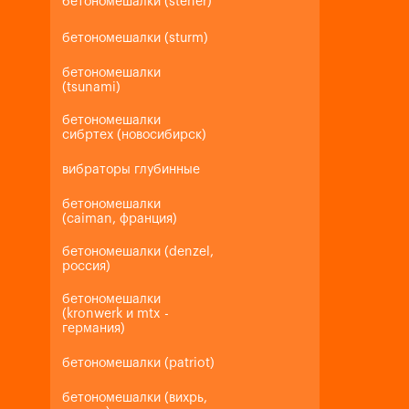
бетономешалки (steher)
бетономешалки (sturm)
бетономешалки
(tsunami)
бетономешалки
сибртех (новосибирск)
вибраторы глубинные
бетономешалки
(caiman, франция)
бетономешалки (denzel,
россия)
бетономешалки
(kronwerk и mtx -
германия)
бетономешалки (patriot)
бетономешалки (вихрь,