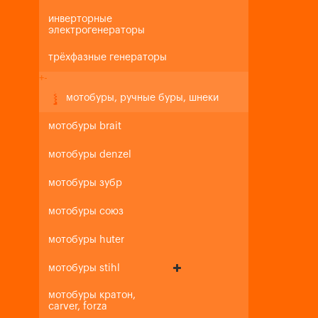
инверторные
электрогенераторы
трёхфазные генераторы
+
-
мотобуры, ручные буры, шнеки
мотобуры brait
мотобуры denzel
мотобуры зубр
мотобуры союз
мотобуры huter
мотобуры stihl
мотобуры кратон,
carver, forza