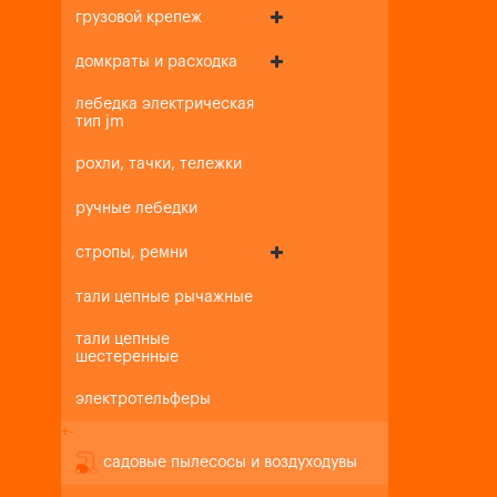
грузовой крепеж
домкраты и расходка
лебедка электрическая
тип jm
рохли, тачки, тележки
ручные лебедки
стропы, ремни
тали цепные рычажные
тали цепные
шестеренные
электротельферы
+
-
садовые пылесосы и воздуходувы