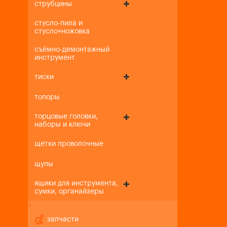
струбцины
стусло-пила и
стусло+ножовка
съёмно-демонтажный
инструмент
тиски
топоры
торцовые головки,
наборы и ключи
щетки проволочные
щупы
ящики для инструмента,
сумки, органайзеры
+
-
запчасти