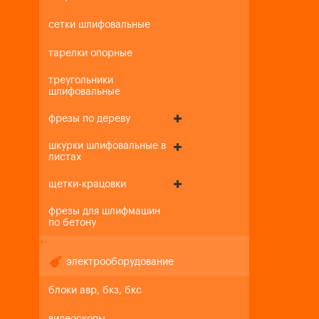
сетки шлифовальные
тарелки опорные
треугольники
шлифовальные
фрезы по дереву
шкурки шлифовальные в
листах
щетки-крацовки
фрезы для шлифмашин
по бетону
+
-
электрооборудование
блоки авр, бкз, бкс