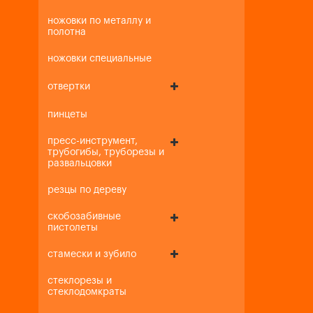
ножовки по металлу и
полотна
ножовки специальные
отвертки
пинцеты
пресс-инструмент,
трубогибы, труборезы и
развальцовки
резцы по дереву
скобозабивные
пистолеты
стамески и зубило
стеклорезы и
стеклодомкраты