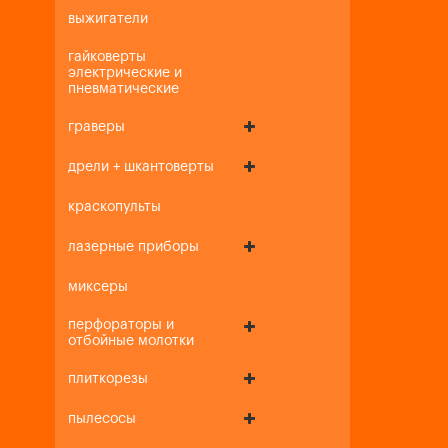
выжигатели
гайковерты
электрические и
пневматические
граверы
дрели + шкантоверты
краскопульты
лазерные приборы
миксеры
перфораторы и
отбойные молотки
плиткорезы
пылесосы