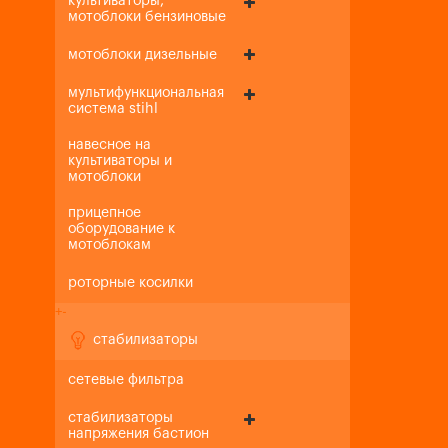
культиваторы,
мотоблоки бензиновые
мотоблоки дизельные
мультифункциональная
система stihl
навесное на
культиваторы и
мотоблоки
прицепное
оборудование к
мотоблокам
роторные косилки
+
-
стабилизаторы
сетевые фильтра
стабилизаторы
напряжения бастион