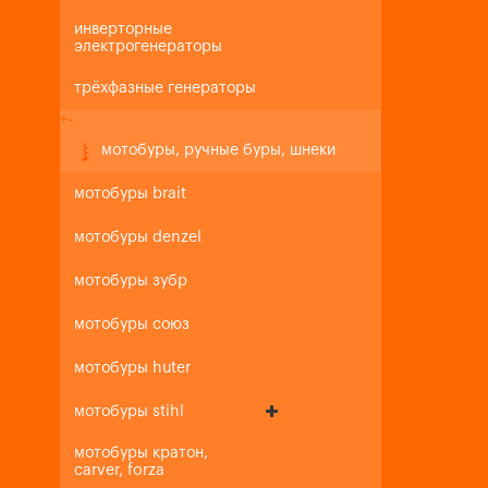
инверторные
электрогенераторы
трёхфазные генераторы
+
-
мотобуры, ручные буры, шнеки
мотобуры brait
мотобуры denzel
мотобуры зубр
мотобуры союз
мотобуры huter
мотобуры stihl
мотобуры кратон,
carver, forza