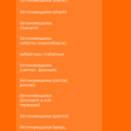
бетономешалки (steher)
бетономешалки (sturm)
бетономешалки
(tsunami)
бетономешалки
сибртех (новосибирск)
вибраторы глубинные
бетономешалки
(caiman, франция)
бетономешалки (denzel,
россия)
бетономешалки
(kronwerk и mtx -
германия)
бетономешалки (patriot)
бетономешалки (вихрь,