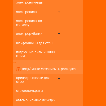
электроножницы
электропилы
электропилы по
металлу
электрорубанки
шлифмашины для стен
погружные пилы и шины
к ним
+
-
подъёмные механизмы, расходка
принадлежности для
строп
стеклодомкраты
автомобильные лебедки