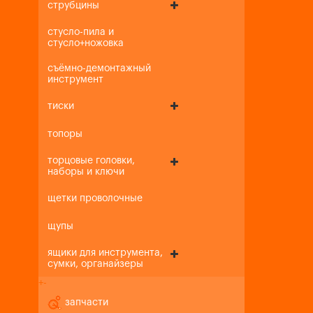
струбцины
стусло-пила и
стусло+ножовка
съёмно-демонтажный
инструмент
тиски
топоры
торцовые головки,
наборы и ключи
щетки проволочные
щупы
ящики для инструмента,
сумки, органайзеры
+
-
запчасти