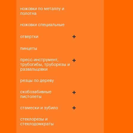
ножовки по металлу и
полотна
ножовки специальные
отвертки
пинцеты
пресс-инструмент,
трубогибы, труборезы и
развальцовки
резцы по дереву
скобозабивные
пистолеты
стамески и зубило
стеклорезы и
стеклодомкраты