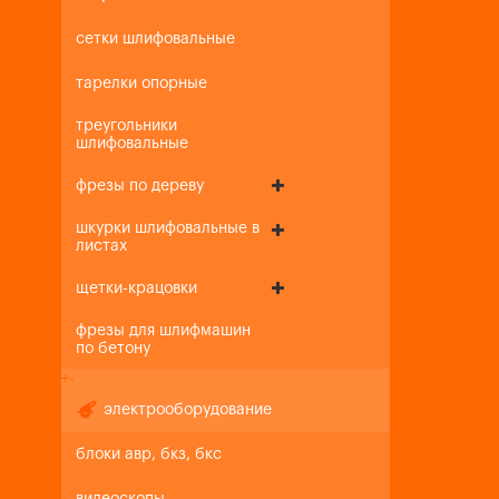
сетки шлифовальные
тарелки опорные
треугольники
шлифовальные
фрезы по дереву
шкурки шлифовальные в
листах
щетки-крацовки
фрезы для шлифмашин
по бетону
+
-
электрооборудование
блоки авр, бкз, бкс