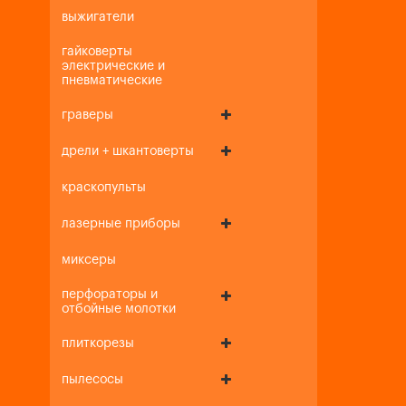
выжигатели
гайковерты
электрические и
пневматические
граверы
дрели + шкантоверты
краскопульты
лазерные приборы
миксеры
перфораторы и
отбойные молотки
плиткорезы
пылесосы