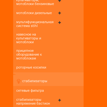
культиваторы,
мотоблоки бензиновые
мотоблоки дизельные
мультифункциональная
система stihl
навесное на
культиваторы и
мотоблоки
прицепное
оборудование к
мотоблокам
роторные косилки
+
-
стабилизаторы
сетевые фильтра
стабилизаторы
напряжения бастион