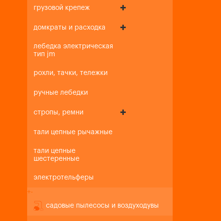
грузовой крепеж
домкраты и расходка
лебедка электрическая
тип jm
рохли, тачки, тележки
ручные лебедки
стропы, ремни
тали цепные рычажные
тали цепные
шестеренные
электротельферы
+
-
садовые пылесосы и воздуходувы