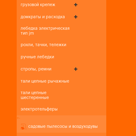
грузовой крепеж
домкраты и расходка
лебедка электрическая
тип jm
рохли, тачки, тележки
ручные лебедки
стропы, ремни
тали цепные рычажные
тали цепные
шестеренные
электротельферы
+
-
садовые пылесосы и воздуходувы