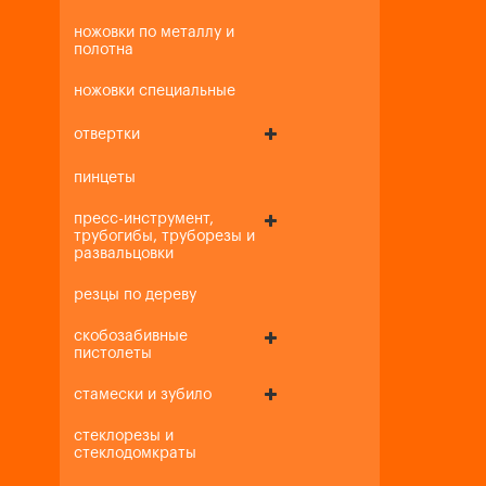
ножовки по металлу и
полотна
ножовки специальные
отвертки
пинцеты
пресс-инструмент,
трубогибы, труборезы и
развальцовки
резцы по дереву
скобозабивные
пистолеты
стамески и зубило
стеклорезы и
стеклодомкраты