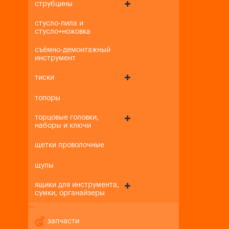
струбцины
стусло-пила и
стусло+ножовка
съёмно-демонтажный
инструмент
тиски
топоры
торцовые головки,
наборы и ключи
щетки проволочные
щупы
ящики для инструмента,
сумки, органайзеры
+
-
запчасти