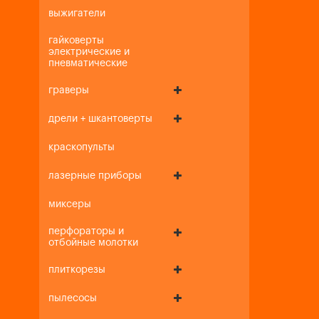
выжигатели
гайковерты
электрические и
пневматические
граверы
дрели + шкантоверты
краскопульты
лазерные приборы
миксеры
перфораторы и
отбойные молотки
плиткорезы
пылесосы