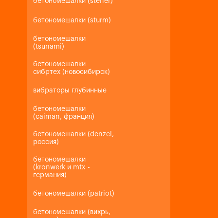
бетономешалки (steher)
бетономешалки (sturm)
бетономешалки
(tsunami)
бетономешалки
сибртех (новосибирск)
вибраторы глубинные
бетономешалки
(caiman, франция)
бетономешалки (denzel,
россия)
бетономешалки
(kronwerk и mtx -
германия)
бетономешалки (patriot)
бетономешалки (вихрь,