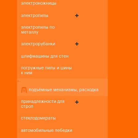
электроножницы
электропилы
электропилы по
металлу
электрорубанки
шлифмашины для стен
погружные пилы и шины
к ним
+
-
подъёмные механизмы, расходка
принадлежности для
строп
стеклодомкраты
автомобильные лебедки