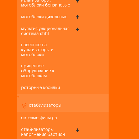
культиваторы,
мотоблоки бензиновые
мотоблоки дизельные
мультифункциональная
система stihl
навесное на
культиваторы и
мотоблоки
прицепное
оборудование к
мотоблокам
роторные косилки
+
-
стабилизаторы
сетевые фильтра
стабилизаторы
напряжения бастион