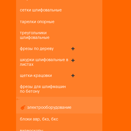
сетки шлифовальные
тарелки опорные
треугольники
шлифовальные
фрезы по дереву
шкурки шлифовальные в
листах
щетки-крацовки
фрезы для шлифмашин
по бетону
+
-
электрооборудование
блоки авр, бкз, бкс