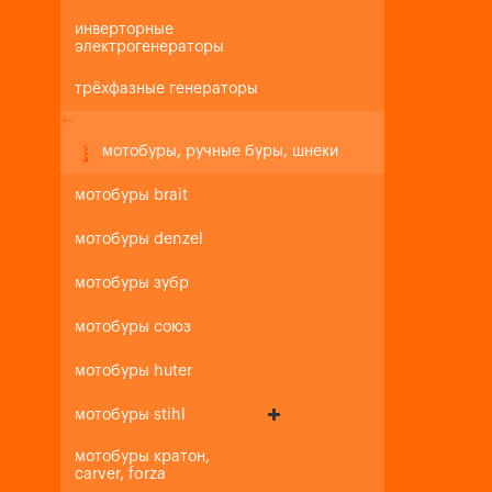
инверторные
электрогенераторы
трёхфазные генераторы
+
-
мотобуры, ручные буры, шнеки
мотобуры brait
мотобуры denzel
мотобуры зубр
мотобуры союз
мотобуры huter
мотобуры stihl
мотобуры кратон,
carver, forza