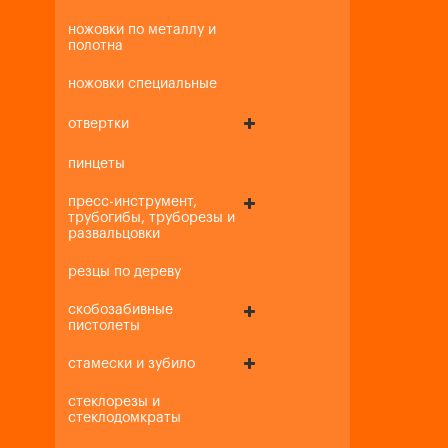
ножовки по металлу и
полотна
ножовки специальные
отвертки
пинцеты
пресс-инструмент,
трубогибы, труборезы и
развальцовки
резцы по дереву
скобозабивные
пистолеты
стамески и зубило
стеклорезы и
стеклодомкраты