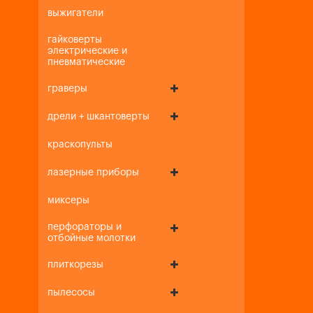
выжигатели
гайковерты
электрические и
пневматические
граверы
дрели + шкантоверты
краскопульты
лазерные приборы
миксеры
перфораторы и
отбойные молотки
плиткорезы
пылесосы