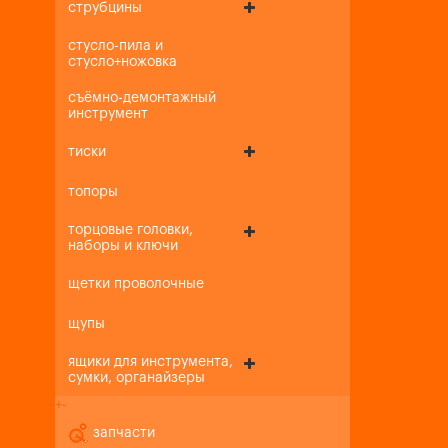
струбцины
стусло-пила и
стусло+ножовка
съёмно-демонтажный
инструмент
тиски
топоры
торцовые головки,
наборы и ключи
щетки проволочные
щупы
ящики для инструмента,
сумки, органайзеры
+
-
запчасти