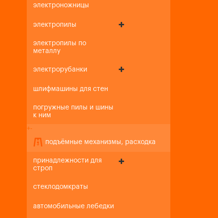
электроножницы
электропилы
электропилы по
металлу
электрорубанки
шлифмашины для стен
погружные пилы и шины
к ним
+
-
подъёмные механизмы, расходка
принадлежности для
строп
стеклодомкраты
автомобильные лебедки