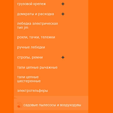
грузовой крепеж
домкраты и расходка
лебедка электрическая
тип jm
рохли, тачки, тележки
ручные лебедки
стропы, ремни
тали цепные рычажные
тали цепные
шестеренные
электротельферы
+
-
садовые пылесосы и воздуходувы