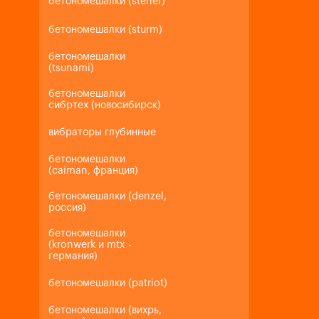
бетономешалки (steher)
бетономешалки (sturm)
бетономешалки
(tsunami)
бетономешалки
сибртех (новосибирск)
вибраторы глубинные
бетономешалки
(caiman, франция)
бетономешалки (denzel,
россия)
бетономешалки
(kronwerk и mtx -
германия)
бетономешалки (patriot)
бетономешалки (вихрь,