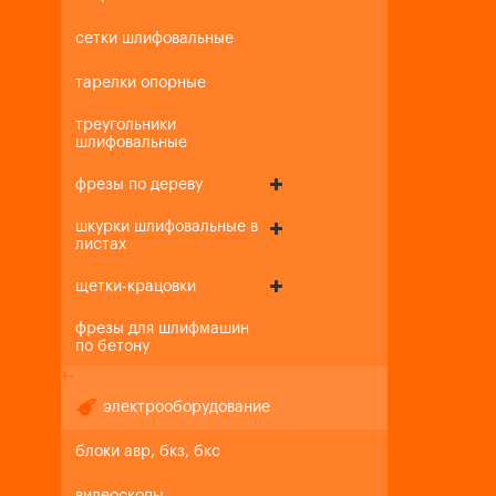
сетки шлифовальные
тарелки опорные
треугольники
шлифовальные
фрезы по дереву
шкурки шлифовальные в
листах
щетки-крацовки
фрезы для шлифмашин
по бетону
+
-
электрооборудование
блоки авр, бкз, бкс