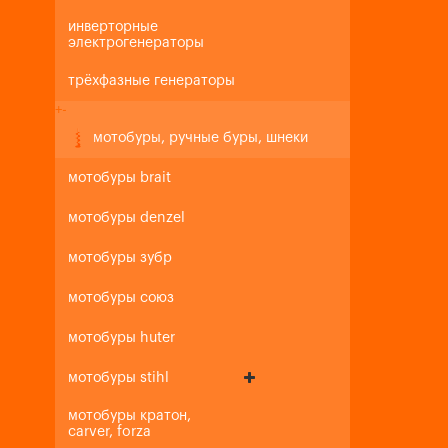
инверторные
электрогенераторы
трёхфазные генераторы
+
-
мотобуры, ручные буры, шнеки
мотобуры brait
мотобуры denzel
мотобуры зубр
мотобуры союз
мотобуры huter
мотобуры stihl
мотобуры кратон,
carver, forza