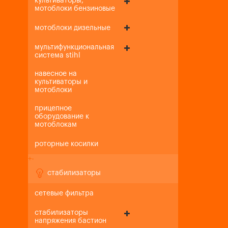
культиваторы,
мотоблоки бензиновые
мотоблоки дизельные
мультифункциональная
система stihl
навесное на
культиваторы и
мотоблоки
прицепное
оборудование к
мотоблокам
роторные косилки
+
-
стабилизаторы
сетевые фильтра
стабилизаторы
напряжения бастион