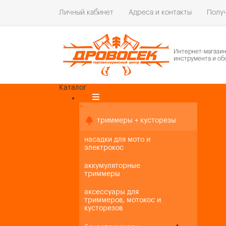
Личный кабинет
Адреса и контакты
Получ
Интернет-магази
инструмента и об
Каталог
Каталог товаров
+
-
+
-
триммеры + кусторезы
насадки для мото и
электрокос
аккумуляторные
триммеры
аксессуары для
триммеров, мотокос и
кусторезов