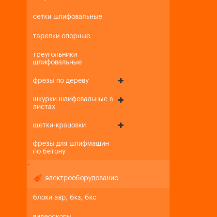
сетки шлифовальные
тарелки опорные
треугольники
шлифовальные
фрезы по дереву
шкурки шлифовальные в
листах
щетки-крацовки
фрезы для шлифмашин
по бетону
+
-
электрооборудование
блоки авр, бкз, бкс