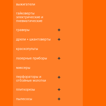
выжигатели
гайковерты
электрические и
пневматические
граверы
дрели + шкантоверты
краскопульты
лазерные приборы
миксеры
перфораторы и
отбойные молотки
плиткорезы
пылесосы