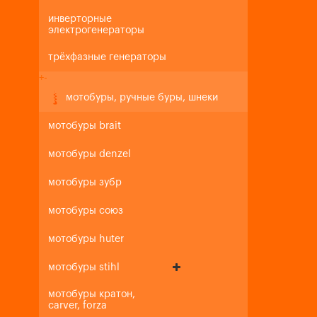
инверторные
электрогенераторы
трёхфазные генераторы
+
-
мотобуры, ручные буры, шнеки
мотобуры brait
мотобуры denzel
мотобуры зубр
мотобуры союз
мотобуры huter
мотобуры stihl
мотобуры кратон,
carver, forza