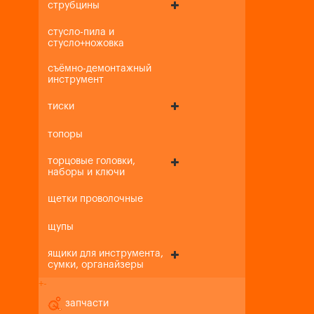
струбцины
стусло-пила и
стусло+ножовка
съёмно-демонтажный
инструмент
тиски
топоры
торцовые головки,
наборы и ключи
щетки проволочные
щупы
ящики для инструмента,
сумки, органайзеры
+
-
запчасти