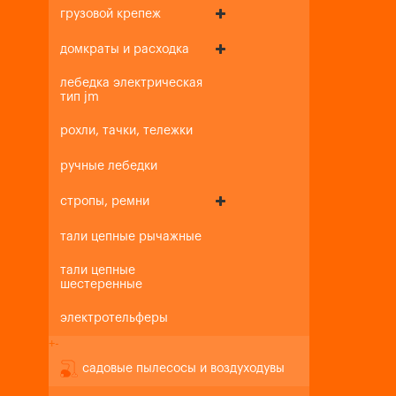
грузовой крепеж
домкраты и расходка
лебедка электрическая
тип jm
рохли, тачки, тележки
ручные лебедки
стропы, ремни
тали цепные рычажные
тали цепные
шестеренные
электротельферы
+
-
садовые пылесосы и воздуходувы