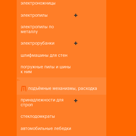
электроножницы
электропилы
электропилы по
металлу
электрорубанки
шлифмашины для стен
погружные пилы и шины
к ним
+
-
подъёмные механизмы, расходка
принадлежности для
строп
стеклодомкраты
автомобильные лебедки