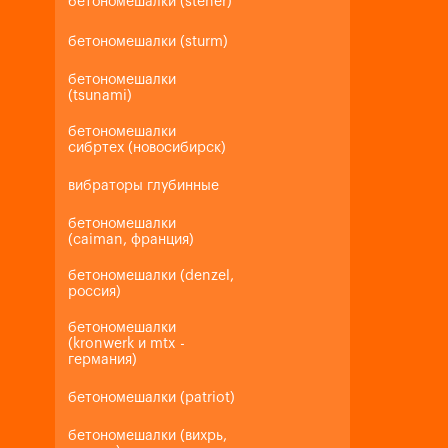
бетономешалки (steher)
бетономешалки (sturm)
бетономешалки
(tsunami)
бетономешалки
сибртех (новосибирск)
вибраторы глубинные
бетономешалки
(caiman, франция)
бетономешалки (denzel,
россия)
бетономешалки
(kronwerk и mtx -
германия)
бетономешалки (patriot)
бетономешалки (вихрь,