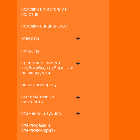
ножовки по металлу и
полотна
ножовки специальные
отвертки
пинцеты
пресс-инструмент,
трубогибы, труборезы и
развальцовки
резцы по дереву
скобозабивные
пистолеты
стамески и зубило
стеклорезы и
стеклодомкраты