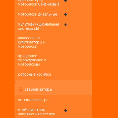
культиваторы,
мотоблоки бензиновые
мотоблоки дизельные
мультифункциональная
система stihl
навесное на
культиваторы и
мотоблоки
прицепное
оборудование к
мотоблокам
роторные косилки
+
-
стабилизаторы
сетевые фильтра
стабилизаторы
напряжения бастион