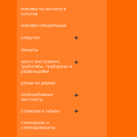
ножовки по металлу и
полотна
ножовки специальные
отвертки
пинцеты
пресс-инструмент,
трубогибы, труборезы и
развальцовки
резцы по дереву
скобозабивные
пистолеты
стамески и зубило
стеклорезы и
стеклодомкраты