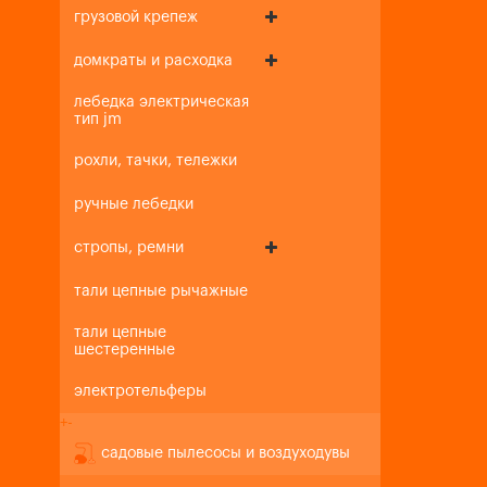
грузовой крепеж
домкраты и расходка
лебедка электрическая
тип jm
рохли, тачки, тележки
ручные лебедки
стропы, ремни
тали цепные рычажные
тали цепные
шестеренные
электротельферы
+
-
садовые пылесосы и воздуходувы