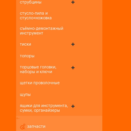
струбцины
стусло-пила и
стусло+ножовка
съёмно-демонтажный
инструмент
тиски
топоры
торцовые головки,
наборы и ключи
щетки проволочные
щупы
ящики для инструмента,
сумки, органайзеры
+
-
запчасти