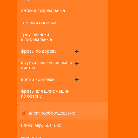
сетки шлифовальные
тарелки опорные
треугольники
шлифовальные
фрезы по дереву
шкурки шлифовальные в
листах
щетки-крацовки
фрезы для шлифмашин
по бетону
+
-
электрооборудование
блоки авр, бкз, бкс