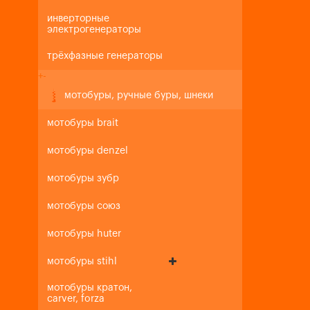
инверторные
электрогенераторы
трёхфазные генераторы
+
-
мотобуры, ручные буры, шнеки
мотобуры brait
мотобуры denzel
мотобуры зубр
мотобуры союз
мотобуры huter
мотобуры stihl
мотобуры кратон,
carver, forza