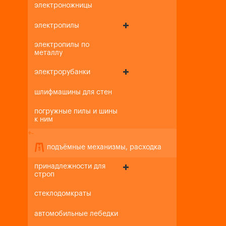
электроножницы
электропилы
электропилы по
металлу
электрорубанки
шлифмашины для стен
погружные пилы и шины
к ним
+
-
подъёмные механизмы, расходка
принадлежности для
строп
стеклодомкраты
автомобильные лебедки