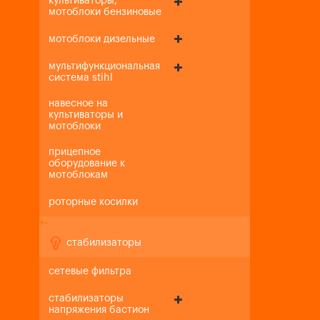
культиваторы,
мотоблоки бензиновые
мотоблоки дизельные
мультифункциональная
система stihl
навесное на
культиваторы и
мотоблоки
прицепное
оборудование к
мотоблокам
роторные косилки
+
-
стабилизаторы
сетевые фильтра
стабилизаторы
напряжения бастион