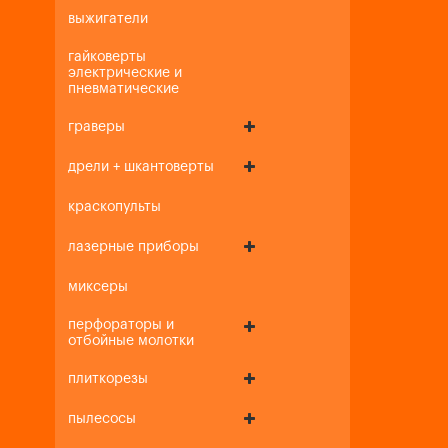
выжигатели
гайковерты
электрические и
пневматические
граверы
дрели + шкантоверты
краскопульты
лазерные приборы
миксеры
перфораторы и
отбойные молотки
плиткорезы
пылесосы