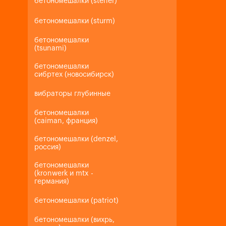
бетономешалки (steher)
бетономешалки (sturm)
бетономешалки
(tsunami)
бетономешалки
сибртех (новосибирск)
вибраторы глубинные
бетономешалки
(caiman, франция)
бетономешалки (denzel,
россия)
бетономешалки
(kronwerk и mtx -
германия)
бетономешалки (patriot)
бетономешалки (вихрь,