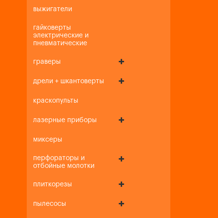
выжигатели
гайковерты
электрические и
пневматические
граверы
дрели + шкантоверты
краскопульты
лазерные приборы
миксеры
перфораторы и
отбойные молотки
плиткорезы
пылесосы