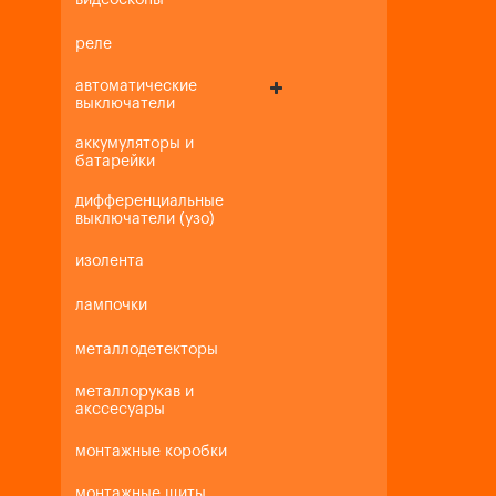
видеоскопы
реле
автоматические
выключатели
аккумуляторы и
батарейки
дифференциальные
выключатели (узо)
изолента
лампочки
металлодетекторы
металлорукав и
акссесуары
монтажные коробки
монтажные щиты,