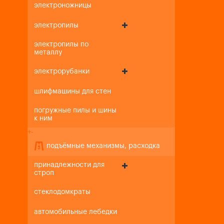
электроножницы
электропилы
электропилы по
металлу
электрорубанки
шлифмашины для стен
погружные пилы и шины
к ним
+
-
подъёмные механизмы, расходка
принадлежности для
строп
стеклодомкраты
автомобильные лебедки