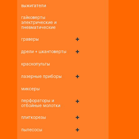
выжигатели
гайковерты
электрические и
пневматические
граверы
дрели + шкантоверты
краскопульты
лазерные приборы
миксеры
перфораторы и
отбойные молотки
плиткорезы
пылесосы