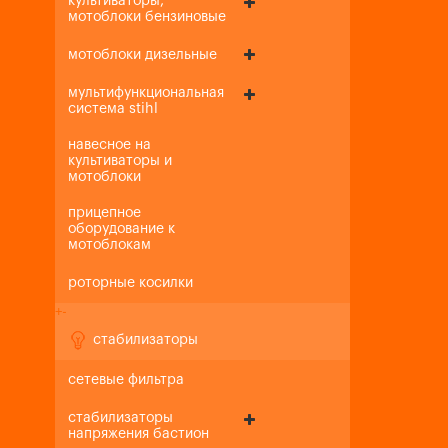
культиваторы,
мотоблоки бензиновые
мотоблоки дизельные
мультифункциональная
система stihl
навесное на
культиваторы и
мотоблоки
прицепное
оборудование к
мотоблокам
роторные косилки
+
-
стабилизаторы
сетевые фильтра
стабилизаторы
напряжения бастион