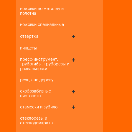
ножовки по металлу и
полотна
ножовки специальные
отвертки
пинцеты
пресс-инструмент,
трубогибы, труборезы и
развальцовки
резцы по дереву
скобозабивные
пистолеты
стамески и зубило
стеклорезы и
стеклодомкраты