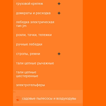
грузовой крепеж
домкраты и расходка
лебедка электрическая
тип jm
рохли, тачки, тележки
ручные лебедки
стропы, ремни
тали цепные рычажные
тали цепные
шестеренные
электротельферы
+
-
садовые пылесосы и воздуходувы