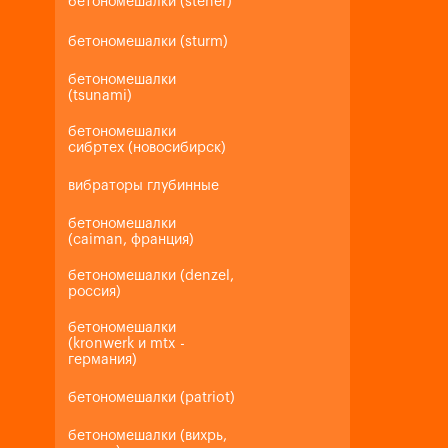
бетономешалки (steher)
бетономешалки (sturm)
бетономешалки
(tsunami)
бетономешалки
сибртех (новосибирск)
вибраторы глубинные
бетономешалки
(caiman, франция)
бетономешалки (denzel,
россия)
бетономешалки
(kronwerk и mtx -
германия)
бетономешалки (patriot)
бетономешалки (вихрь,