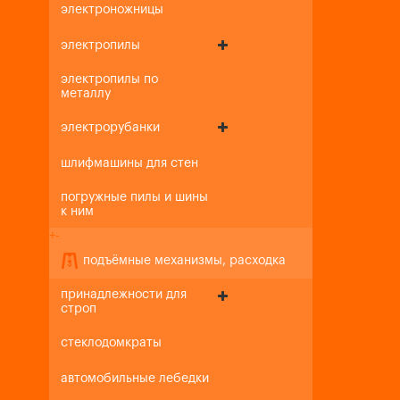
электроножницы
электропилы
электропилы по
металлу
электрорубанки
шлифмашины для стен
погружные пилы и шины
к ним
+
-
подъёмные механизмы, расходка
принадлежности для
строп
стеклодомкраты
автомобильные лебедки