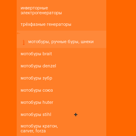
инверторные
электрогенераторы
трёхфазные генераторы
+
-
мотобуры, ручные буры, шнеки
мотобуры brait
мотобуры denzel
мотобуры зубр
мотобуры союз
мотобуры huter
мотобуры stihl
мотобуры кратон,
carver, forza