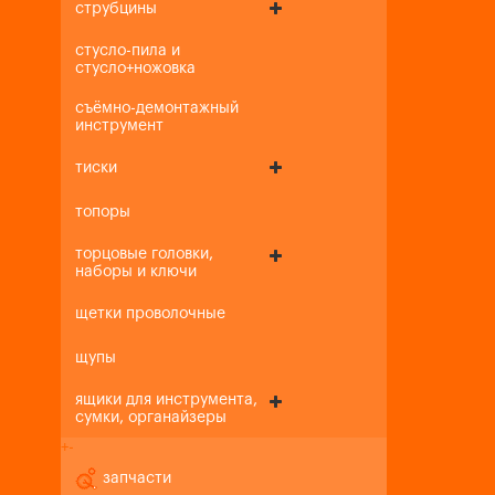
струбцины
стусло-пила и
стусло+ножовка
съёмно-демонтажный
инструмент
тиски
топоры
торцовые головки,
наборы и ключи
щетки проволочные
щупы
ящики для инструмента,
сумки, органайзеры
+
-
запчасти