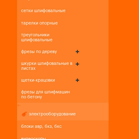
сетки шлифовальные
тарелки опорные
треугольники
шлифовальные
фрезы по дереву
шкурки шлифовальные в
листах
щетки-крацовки
фрезы для шлифмашин
по бетону
+
-
электрооборудование
блоки авр, бкз, бкс