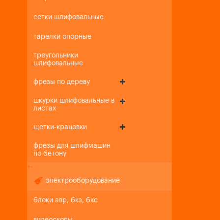
сетки шлифовальные
тарелки опорные
треугольники
шлифовальные
фрезы по дереву
шкурки шлифовальные в
листах
щетки-крацовки
фрезы для шлифмашин
по бетону
+
-
электрооборудование
блоки авр, бкз, бкс