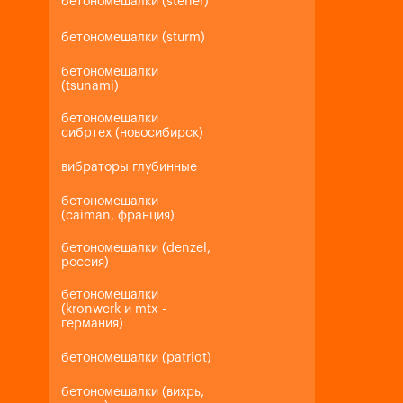
бетономешалки (steher)
бетономешалки (sturm)
бетономешалки
(tsunami)
бетономешалки
сибртех (новосибирск)
вибраторы глубинные
бетономешалки
(caiman, франция)
бетономешалки (denzel,
россия)
бетономешалки
(kronwerk и mtx -
германия)
бетономешалки (patriot)
бетономешалки (вихрь,