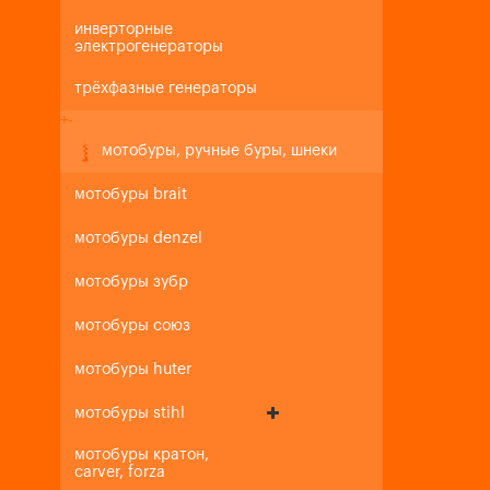
инверторные
электрогенераторы
трёхфазные генераторы
+
-
мотобуры, ручные буры, шнеки
мотобуры brait
мотобуры denzel
мотобуры зубр
мотобуры союз
мотобуры huter
мотобуры stihl
мотобуры кратон,
carver, forza