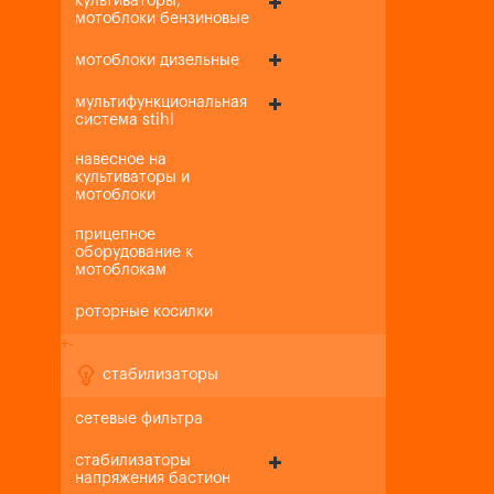
культиваторы,
мотоблоки бензиновые
мотоблоки дизельные
мультифункциональная
система stihl
навесное на
культиваторы и
мотоблоки
прицепное
оборудование к
мотоблокам
роторные косилки
+
-
стабилизаторы
сетевые фильтра
стабилизаторы
напряжения бастион