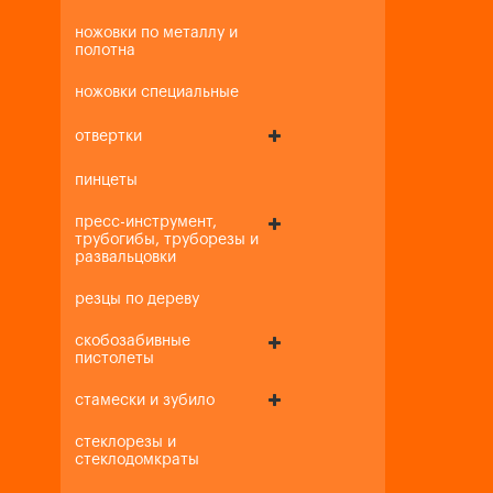
ножовки по металлу и
полотна
ножовки специальные
отвертки
пинцеты
пресс-инструмент,
трубогибы, труборезы и
развальцовки
резцы по дереву
скобозабивные
пистолеты
стамески и зубило
стеклорезы и
стеклодомкраты