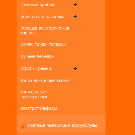
грузовой крепеж
домкраты и расходка
лебедка электрическая
тип jm
рохли, тачки, тележки
ручные лебедки
стропы, ремни
тали цепные рычажные
тали цепные
шестеренные
электротельферы
+
-
садовые пылесосы и воздуходувы