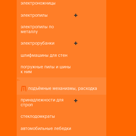
электроножницы
электропилы
электропилы по
металлу
электрорубанки
шлифмашины для стен
погружные пилы и шины
к ним
+
-
подъёмные механизмы, расходка
принадлежности для
строп
стеклодомкраты
автомобильные лебедки