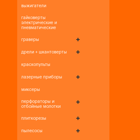
выжигатели
гайковерты
электрические и
пневматические
граверы
дрели + шкантоверты
краскопульты
лазерные приборы
миксеры
перфораторы и
отбойные молотки
плиткорезы
пылесосы