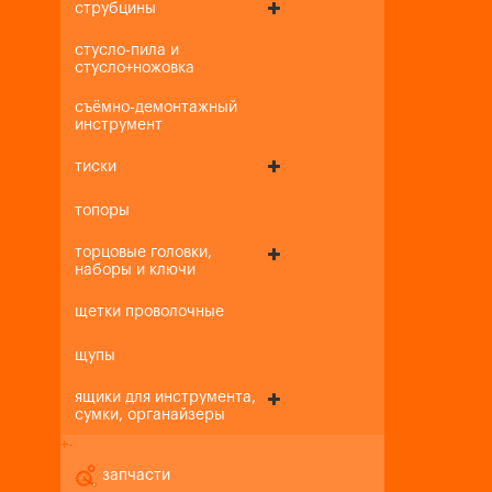
струбцины
стусло-пила и
стусло+ножовка
съёмно-демонтажный
инструмент
тиски
топоры
торцовые головки,
наборы и ключи
щетки проволочные
щупы
ящики для инструмента,
сумки, органайзеры
+
-
запчасти