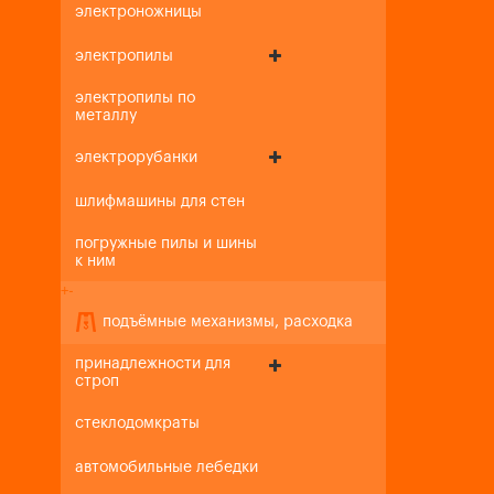
электроножницы
электропилы
электропилы по
металлу
электрорубанки
шлифмашины для стен
погружные пилы и шины
к ним
+
-
подъёмные механизмы, расходка
принадлежности для
строп
стеклодомкраты
автомобильные лебедки