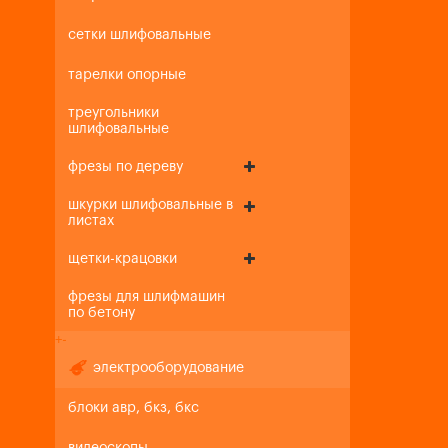
сетки шлифовальные
тарелки опорные
треугольники
шлифовальные
фрезы по дереву
шкурки шлифовальные в
листах
щетки-крацовки
фрезы для шлифмашин
по бетону
+
-
электрооборудование
блоки авр, бкз, бкс