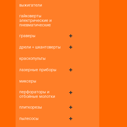
выжигатели
гайковерты
электрические и
пневматические
граверы
дрели + шкантоверты
краскопульты
лазерные приборы
миксеры
перфораторы и
отбойные молотки
плиткорезы
пылесосы