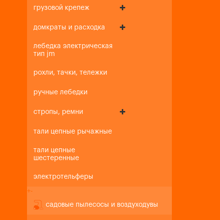
грузовой крепеж
домкраты и расходка
лебедка электрическая
тип jm
рохли, тачки, тележки
ручные лебедки
стропы, ремни
тали цепные рычажные
тали цепные
шестеренные
электротельферы
+
-
садовые пылесосы и воздуходувы