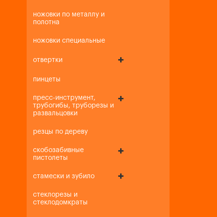
ножовки по металлу и
полотна
ножовки специальные
отвертки
пинцеты
пресс-инструмент,
трубогибы, труборезы и
развальцовки
резцы по дереву
скобозабивные
пистолеты
стамески и зубило
стеклорезы и
стеклодомкраты