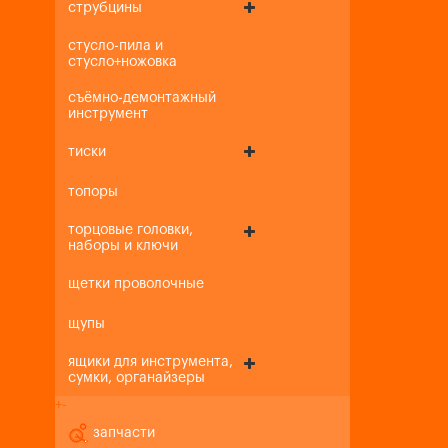
струбцины
стусло-пила и
стусло+ножовка
съёмно-демонтажный
инструмент
тиски
топоры
торцовые головки,
наборы и ключи
щетки проволочные
щупы
ящики для инструмента,
сумки, органайзеры
+
-
запчасти