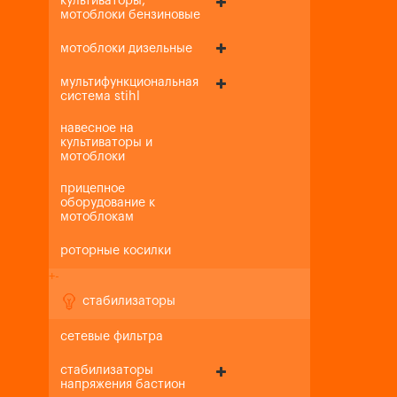
культиваторы,
мотоблоки бензиновые
мотоблоки дизельные
мультифункциональная
система stihl
навесное на
культиваторы и
мотоблоки
прицепное
оборудование к
мотоблокам
роторные косилки
+
-
стабилизаторы
сетевые фильтра
стабилизаторы
напряжения бастион