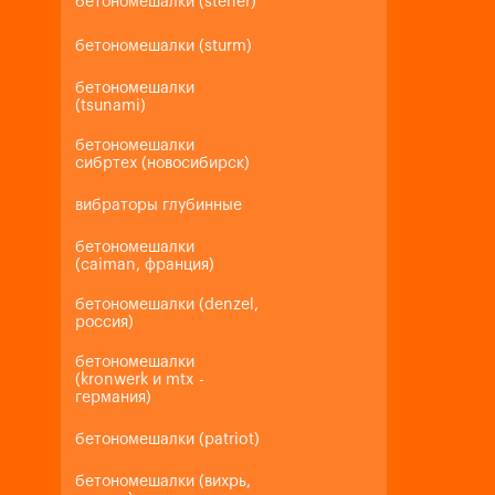
бетономешалки (steher)
бетономешалки (sturm)
бетономешалки
(tsunami)
бетономешалки
сибртех (новосибирск)
вибраторы глубинные
бетономешалки
(caiman, франция)
бетономешалки (denzel,
россия)
бетономешалки
(kronwerk и mtx -
германия)
бетономешалки (patriot)
бетономешалки (вихрь,