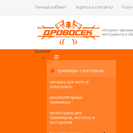
Личный кабинет
Адреса и контакты
Получ
Интернет-магази
инструмента и об
Каталог
Каталог товаров
+
-
+
-
триммеры + кусторезы
насадки для мото и
электрокос
аккумуляторные
триммеры
аксессуары для
триммеров, мотокос и
кусторезов