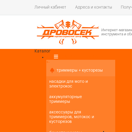
Личный кабинет
Адреса и контакты
Получ
Интернет-магази
инструмента и об
Каталог
Каталог товаров
+
-
+
-
триммеры + кусторезы
насадки для мото и
электрокос
аккумуляторные
триммеры
аксессуары для
триммеров, мотокос и
кусторезов