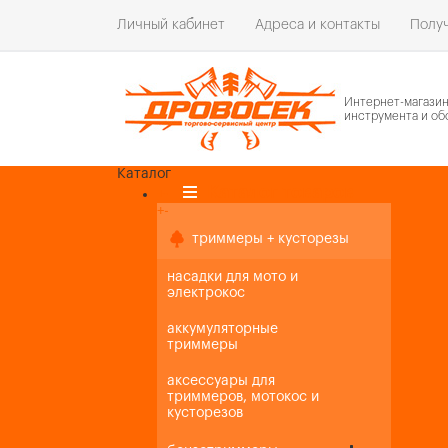
Личный кабинет
Адреса и контакты
Получ
Интернет-магази
инструмента и об
Каталог
Каталог товаров
+
-
+
-
триммеры + кусторезы
насадки для мото и
электрокос
аккумуляторные
триммеры
аксессуары для
триммеров, мотокос и
кусторезов