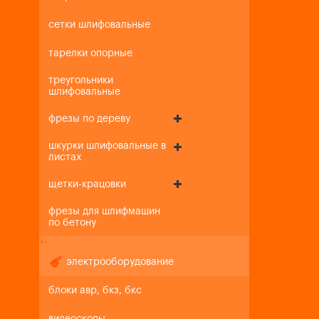
сетки шлифовальные
тарелки опорные
треугольники
шлифовальные
фрезы по дереву
шкурки шлифовальные в
листах
щетки-крацовки
фрезы для шлифмашин
по бетону
+
-
электрооборудование
блоки авр, бкз, бкс