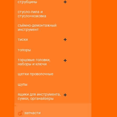
струбцины
стусло-пила и
стусло+ножовка
съёмно-демонтажный
инструмент
тиски
топоры
торцовые головки,
наборы и ключи
щетки проволочные
щупы
ящики для инструмента,
сумки, органайзеры
+
-
запчасти