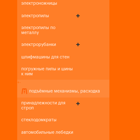
электроножницы
электропилы
электропилы по
металлу
электрорубанки
шлифмашины для стен
погружные пилы и шины
к ним
+
-
подъёмные механизмы, расходка
принадлежности для
строп
стеклодомкраты
автомобильные лебедки