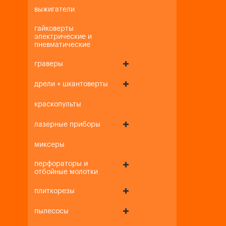
выжигатели
гайковерты
электрические и
пневматические
граверы
дрели + шкантоверты
краскопульты
лазерные приборы
миксеры
перфораторы и
отбойные молотки
плиткорезы
пылесосы