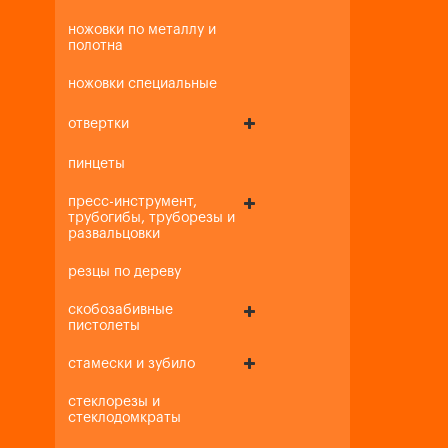
ножовки по металлу и
полотна
ножовки специальные
отвертки
пинцеты
пресс-инструмент,
трубогибы, труборезы и
развальцовки
резцы по дереву
скобозабивные
пистолеты
стамески и зубило
стеклорезы и
стеклодомкраты