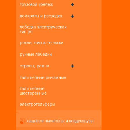
грузовой крепеж
домкраты и расходка
лебедка электрическая
тип jm
рохли, тачки, тележки
ручные лебедки
стропы, ремни
тали цепные рычажные
тали цепные
шестеренные
электротельферы
+
-
садовые пылесосы и воздуходувы