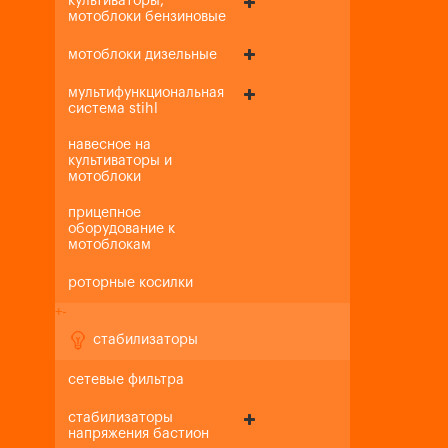
культиваторы,
мотоблоки бензиновые
мотоблоки дизельные
мультифункциональная
система stihl
навесное на
культиваторы и
мотоблоки
прицепное
оборудование к
мотоблокам
роторные косилки
+
-
стабилизаторы
сетевые фильтра
стабилизаторы
напряжения бастион