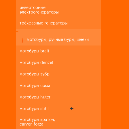
инверторные
электрогенераторы
трёхфазные генераторы
+
-
мотобуры, ручные буры, шнеки
мотобуры brait
мотобуры denzel
мотобуры зубр
мотобуры союз
мотобуры huter
мотобуры stihl
мотобуры кратон,
carver, forza