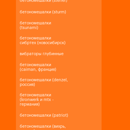
бетономешалки (steher)
бетономешалки (sturm)
бетономешалки
(tsunami)
бетономешалки
сибртех (новосибирск)
вибраторы глубинные
бетономешалки
(caiman, франция)
бетономешалки (denzel,
россия)
бетономешалки
(kronwerk и mtx -
германия)
бетономешалки (patriot)
бетономешалки (вихрь,