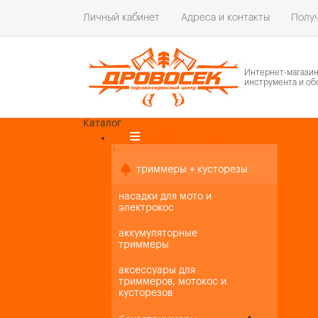
Личный кабинет
Адреса и контакты
Получ
Интернет-магази
инструмента и об
Каталог
Каталог товаров
+
-
+
-
триммеры + кусторезы
насадки для мото и
электрокос
аккумуляторные
триммеры
аксессуары для
триммеров, мотокос и
кусторезов