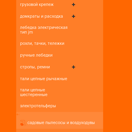
грузовой крепеж
домкраты и расходка
лебедка электрическая
тип jm
рохли, тачки, тележки
ручные лебедки
стропы, ремни
тали цепные рычажные
тали цепные
шестеренные
электротельферы
+
-
садовые пылесосы и воздуходувы