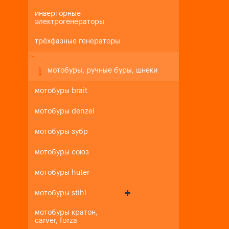
инверторные
электрогенераторы
трёхфазные генераторы
+
-
мотобуры, ручные буры, шнеки
мотобуры brait
мотобуры denzel
мотобуры зубр
мотобуры союз
мотобуры huter
мотобуры stihl
мотобуры кратон,
carver, forza