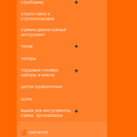
струбцины
стусло-пила и
стусло+ножовка
съёмно-демонтажный
инструмент
тиски
топоры
торцовые головки,
наборы и ключи
щетки проволочные
щупы
ящики для инструмента,
сумки, органайзеры
+
-
запчасти