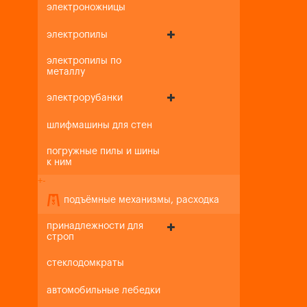
электроножницы
электропилы
электропилы по
металлу
электрорубанки
шлифмашины для стен
погружные пилы и шины
к ним
+
-
подъёмные механизмы, расходка
принадлежности для
строп
стеклодомкраты
автомобильные лебедки