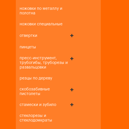
ножовки по металлу и
полотна
ножовки специальные
отвертки
пинцеты
пресс-инструмент,
трубогибы, труборезы и
развальцовки
резцы по дереву
скобозабивные
пистолеты
стамески и зубило
стеклорезы и
стеклодомкраты