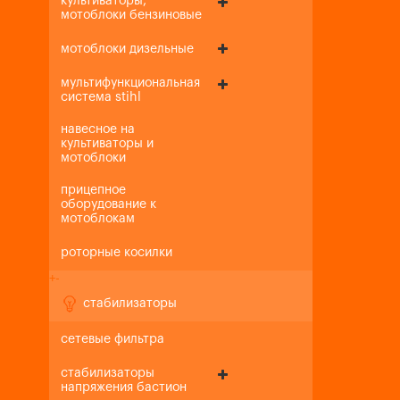
культиваторы,
мотоблоки бензиновые
мотоблоки дизельные
мультифункциональная
система stihl
навесное на
культиваторы и
мотоблоки
прицепное
оборудование к
мотоблокам
роторные косилки
+
-
стабилизаторы
сетевые фильтра
стабилизаторы
напряжения бастион