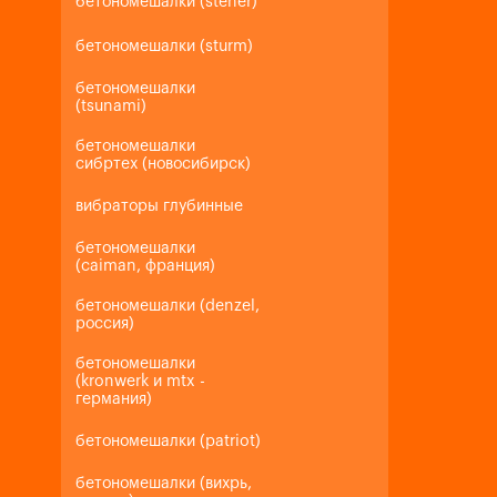
бетономешалки (steher)
бетономешалки (sturm)
бетономешалки
(tsunami)
бетономешалки
сибртех (новосибирск)
вибраторы глубинные
бетономешалки
(caiman, франция)
бетономешалки (denzel,
россия)
бетономешалки
(kronwerk и mtx -
германия)
бетономешалки (patriot)
бетономешалки (вихрь,