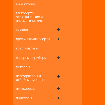
выжигатели
гайковерты
электрические и
пневматические
граверы
дрели + шкантоверты
краскопульты
лазерные приборы
миксеры
перфораторы и
отбойные молотки
плиткорезы
пылесосы