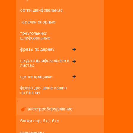
сетки шлифовальные
тарелки опорные
треугольники
шлифовальные
фрезы по дереву
шкурки шлифовальные в
листах
щетки-крацовки
фрезы для шлифмашин
по бетону
+
-
электрооборудование
блоки авр, бкз, бкс