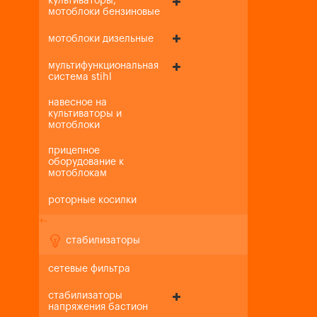
культиваторы,
мотоблоки бензиновые
мотоблоки дизельные
мультифункциональная
система stihl
навесное на
культиваторы и
мотоблоки
прицепное
оборудование к
мотоблокам
роторные косилки
+
-
стабилизаторы
сетевые фильтра
стабилизаторы
напряжения бастион