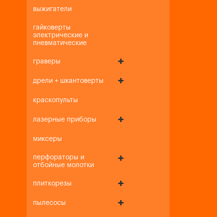
выжигатели
гайковерты
электрические и
пневматические
граверы
дрели + шкантоверты
краскопульты
лазерные приборы
миксеры
перфораторы и
отбойные молотки
плиткорезы
пылесосы