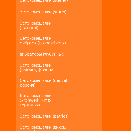
бетономешалки (steher)
бетономешалки (sturm)
бетономешалки
(tsunami)
бетономешалки
сибртех (новосибирск)
вибраторы глубинные
бетономешалки
(caiman, франция)
бетономешалки (denzel,
россия)
бетономешалки
(kronwerk и mtx -
германия)
бетономешалки (patriot)
бетономешалки (вихрь,