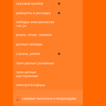
грузовой крепеж
домкраты и расходка
лебедка электрическая
тип jm
рохли, тачки, тележки
ручные лебедки
стропы, ремни
тали цепные рычажные
тали цепные
шестеренные
электротельферы
+
-
садовые пылесосы и воздуходувы