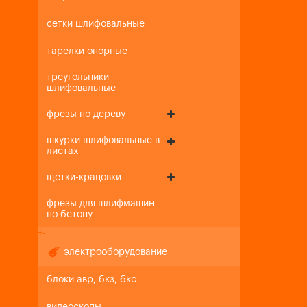
сетки шлифовальные
тарелки опорные
треугольники
шлифовальные
фрезы по дереву
шкурки шлифовальные в
листах
щетки-крацовки
фрезы для шлифмашин
по бетону
+
-
электрооборудование
блоки авр, бкз, бкс