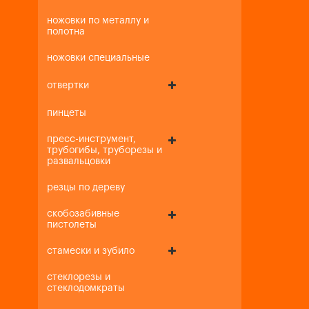
ножовки по металлу и
полотна
ножовки специальные
отвертки
пинцеты
пресс-инструмент,
трубогибы, труборезы и
развальцовки
резцы по дереву
скобозабивные
пистолеты
стамески и зубило
стеклорезы и
стеклодомкраты