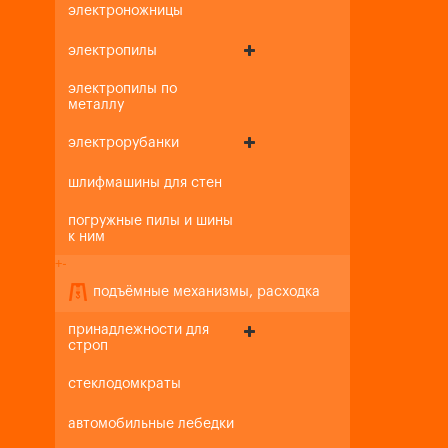
электроножницы
электропилы
электропилы по
металлу
электрорубанки
шлифмашины для стен
погружные пилы и шины
к ним
+
-
подъёмные механизмы, расходка
принадлежности для
строп
стеклодомкраты
автомобильные лебедки