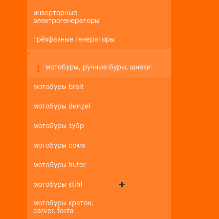
инверторные
электрогенераторы
трёхфазные генераторы
+
-
мотобуры, ручные буры, шнеки
мотобуры brait
мотобуры denzel
мотобуры зубр
мотобуры союз
мотобуры huter
мотобуры stihl
мотобуры кратон,
carver, forza