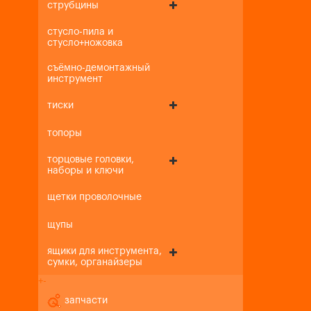
струбцины
стусло-пила и
стусло+ножовка
съёмно-демонтажный
инструмент
тиски
топоры
торцовые головки,
наборы и ключи
щетки проволочные
щупы
ящики для инструмента,
сумки, органайзеры
+
-
запчасти