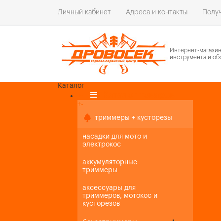
Личный кабинет
Адреса и контакты
Получ
Интернет-магази
инструмента и об
Каталог
Каталог товаров
+
-
+
-
триммеры + кусторезы
насадки для мото и
электрокос
аккумуляторные
триммеры
аксессуары для
триммеров, мотокос и
кусторезов