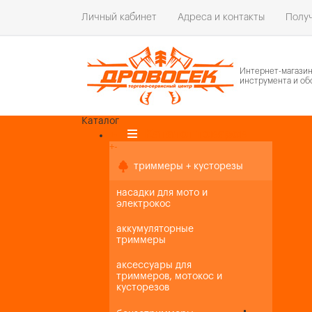
Личный кабинет
Адреса и контакты
Получ
Интернет-магази
инструмента и об
Каталог
Каталог товаров
+
-
+
-
триммеры + кусторезы
насадки для мото и
электрокос
аккумуляторные
триммеры
аксессуары для
триммеров, мотокос и
кусторезов