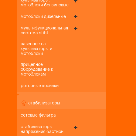
культиваторы,
мотоблоки бензиновые
мотоблоки дизельные
мультифункциональная
система stihl
навесное на
культиваторы и
мотоблоки
прицепное
оборудование к
мотоблокам
роторные косилки
+
-
стабилизаторы
сетевые фильтра
стабилизаторы
напряжения бастион