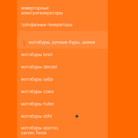
инверторные
электрогенераторы
трёхфазные генераторы
+
-
мотобуры, ручные буры, шнеки
мотобуры brait
мотобуры denzel
мотобуры зубр
мотобуры союз
мотобуры huter
мотобуры stihl
мотобуры кратон,
carver, forza