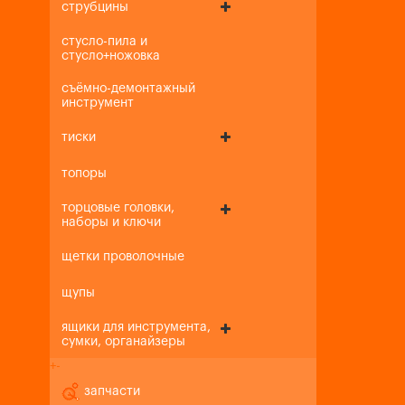
струбцины
стусло-пила и
стусло+ножовка
съёмно-демонтажный
инструмент
тиски
топоры
торцовые головки,
наборы и ключи
щетки проволочные
щупы
ящики для инструмента,
сумки, органайзеры
+
-
запчасти