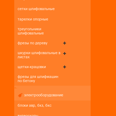
сетки шлифовальные
тарелки опорные
треугольники
шлифовальные
фрезы по дереву
шкурки шлифовальные в
листах
щетки-крацовки
фрезы для шлифмашин
по бетону
+
-
электрооборудование
блоки авр, бкз, бкс