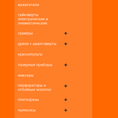
выжигатели
гайковерты
электрические и
пневматические
граверы
дрели + шкантоверты
краскопульты
лазерные приборы
миксеры
перфораторы и
отбойные молотки
плиткорезы
пылесосы