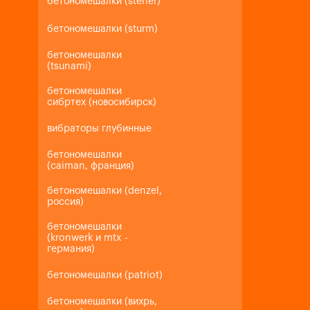
бетономешалки (steher)
бетономешалки (sturm)
бетономешалки
(tsunami)
бетономешалки
сибртех (новосибирск)
вибраторы глубинные
бетономешалки
(caiman, франция)
бетономешалки (denzel,
россия)
бетономешалки
(kronwerk и mtx -
германия)
бетономешалки (patriot)
бетономешалки (вихрь,