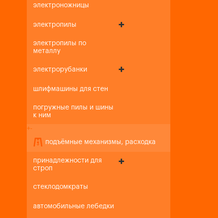
электроножницы
электропилы
электропилы по
металлу
электрорубанки
шлифмашины для стен
погружные пилы и шины
к ним
+
-
подъёмные механизмы, расходка
принадлежности для
строп
стеклодомкраты
автомобильные лебедки