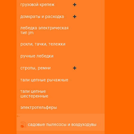
грузовой крепеж
домкраты и расходка
лебедка электрическая
тип jm
рохли, тачки, тележки
ручные лебедки
стропы, ремни
тали цепные рычажные
тали цепные
шестеренные
электротельферы
+
-
садовые пылесосы и воздуходувы