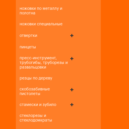
ножовки по металлу и
полотна
ножовки специальные
отвертки
пинцеты
пресс-инструмент,
трубогибы, труборезы и
развальцовки
резцы по дереву
скобозабивные
пистолеты
стамески и зубило
стеклорезы и
стеклодомкраты