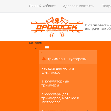
Личный кабинет
Адреса и контакты
Получ
Интернет-магази
инструмента и об
Каталог
Каталог товаров
+
-
+
-
триммеры + кусторезы
насадки для мото и
электрокос
аккумуляторные
триммеры
аксессуары для
триммеров, мотокос и
кусторезов