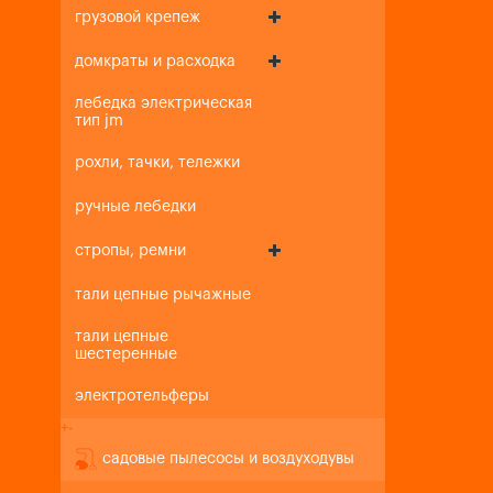
грузовой крепеж
домкраты и расходка
лебедка электрическая
тип jm
рохли, тачки, тележки
ручные лебедки
стропы, ремни
тали цепные рычажные
тали цепные
шестеренные
электротельферы
+
-
садовые пылесосы и воздуходувы