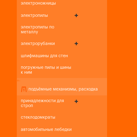
электроножницы
электропилы
электропилы по
металлу
электрорубанки
шлифмашины для стен
погружные пилы и шины
к ним
+
-
подъёмные механизмы, расходка
принадлежности для
строп
стеклодомкраты
автомобильные лебедки