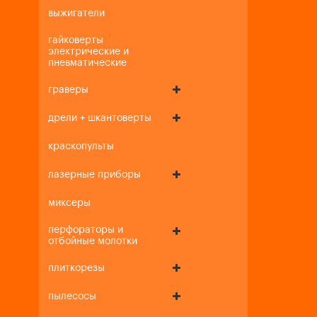
выжигатели
гайковерты
электрические и
пневматические
граверы
дрели + шкантоверты
краскопульты
лазерные приборы
миксеры
перфораторы и
отбойные молотки
плиткорезы
пылесосы