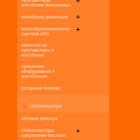
культиваторы,
мотоблоки бензиновые
мотоблоки дизельные
мультифункциональная
система stihl
навесное на
культиваторы и
мотоблоки
прицепное
оборудование к
мотоблокам
роторные косилки
+
-
стабилизаторы
сетевые фильтра
стабилизаторы
напряжения бастион