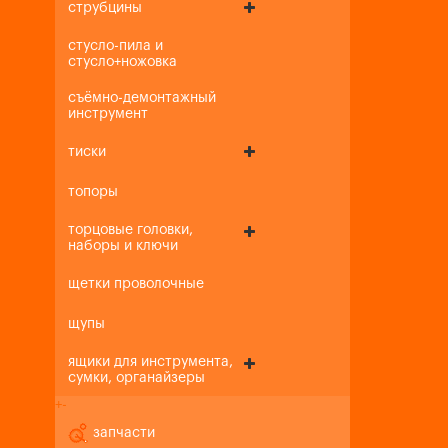
струбцины
стусло-пила и
стусло+ножовка
съёмно-демонтажный
инструмент
тиски
топоры
торцовые головки,
наборы и ключи
щетки проволочные
щупы
ящики для инструмента,
сумки, органайзеры
+
-
запчасти