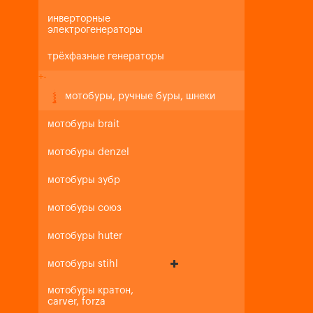
инверторные
электрогенераторы
трёхфазные генераторы
+
-
мотобуры, ручные буры, шнеки
мотобуры brait
мотобуры denzel
мотобуры зубр
мотобуры союз
мотобуры huter
мотобуры stihl
мотобуры кратон,
carver, forza