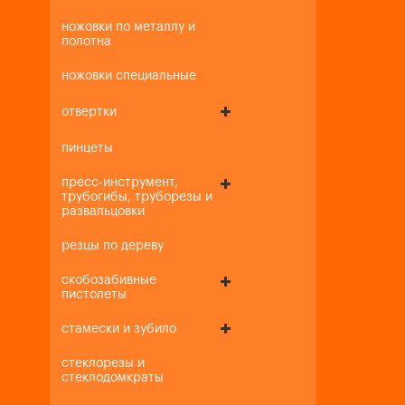
ножовки по металлу и
полотна
ножовки специальные
отвертки
пинцеты
пресс-инструмент,
трубогибы, труборезы и
развальцовки
резцы по дереву
скобозабивные
пистолеты
стамески и зубило
стеклорезы и
стеклодомкраты