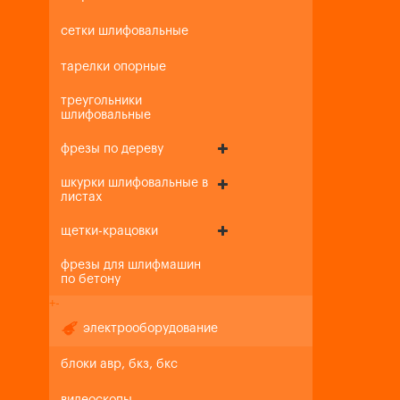
сетки шлифовальные
тарелки опорные
треугольники
шлифовальные
фрезы по дереву
шкурки шлифовальные в
листах
щетки-крацовки
фрезы для шлифмашин
по бетону
+
-
электрооборудование
блоки авр, бкз, бкс