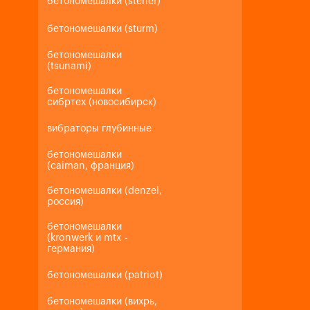
бетономешалки (steher)
бетономешалки (sturm)
бетономешалки
(tsunami)
бетономешалки
сибртех (новосибирск)
вибраторы глубинные
бетономешалки
(caiman, франция)
бетономешалки (denzel,
россия)
бетономешалки
(kronwerk и mtx -
германия)
бетономешалки (patriot)
бетономешалки (вихрь,