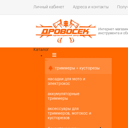
Личный кабинет
Адреса и контакты
Получ
Интернет-магази
инструмента и об
Каталог
Каталог товаров
+
-
+
-
триммеры + кусторезы
насадки для мото и
электрокос
аккумуляторные
триммеры
аксессуары для
триммеров, мотокос и
кусторезов