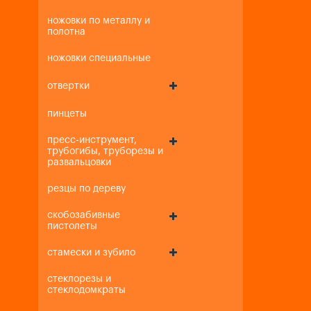
ножовки по металлу и
полотна
ножовки специальные
отвертки
пинцеты
пресс-инструмент,
трубогибы, труборезы и
развальцовки
резцы по дереву
скобозабивные
пистолеты
стамески и зубило
стеклорезы и
стеклодомкраты