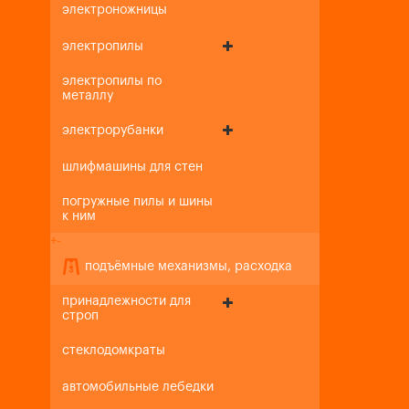
электроножницы
электропилы
электропилы по
металлу
электрорубанки
шлифмашины для стен
погружные пилы и шины
к ним
+
-
подъёмные механизмы, расходка
принадлежности для
строп
стеклодомкраты
автомобильные лебедки