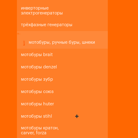
инверторные
электрогенераторы
трёхфазные генераторы
+
-
мотобуры, ручные буры, шнеки
мотобуры brait
мотобуры denzel
мотобуры зубр
мотобуры союз
мотобуры huter
мотобуры stihl
мотобуры кратон,
carver, forza