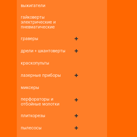
выжигатели
гайковерты
электрические и
пневматические
граверы
дрели + шкантоверты
краскопульты
лазерные приборы
миксеры
перфораторы и
отбойные молотки
плиткорезы
пылесосы