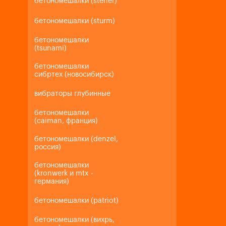
бетономешалки (steher)
бетономешалки (sturm)
бетономешалки
(tsunami)
бетономешалки
сибртех (новосибирск)
вибраторы глубинные
бетономешалки
(caiman, франция)
бетономешалки (denzel,
россия)
бетономешалки
(kronwerk и mtx -
германия)
бетономешалки (patriot)
бетономешалки (вихрь,