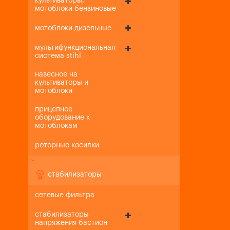
культиваторы,
мотоблоки бензиновые
мотоблоки дизельные
мультифункциональная
система stihl
навесное на
культиваторы и
мотоблоки
прицепное
оборудование к
мотоблокам
роторные косилки
+
-
стабилизаторы
сетевые фильтра
стабилизаторы
напряжения бастион