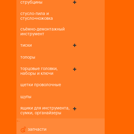
струбцины
стусло-пила и
стусло+ножовка
съёмно-демонтажный
инструмент
тиски
топоры
торцовые головки,
наборы и ключи
щетки проволочные
щупы
ящики для инструмента,
сумки, органайзеры
+
-
запчасти