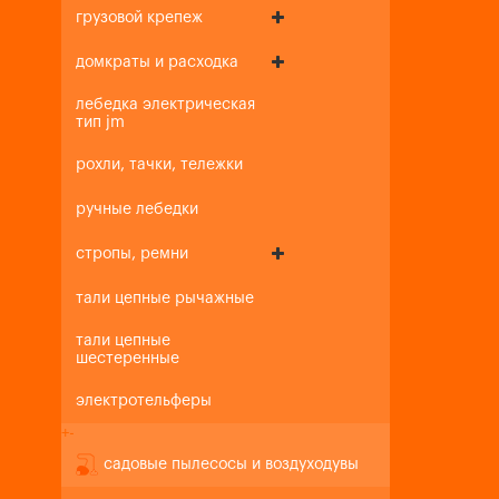
грузовой крепеж
домкраты и расходка
лебедка электрическая
тип jm
рохли, тачки, тележки
ручные лебедки
стропы, ремни
тали цепные рычажные
тали цепные
шестеренные
электротельферы
+
-
садовые пылесосы и воздуходувы