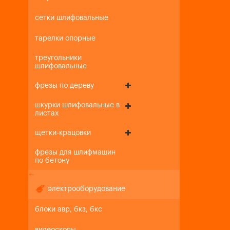
сетки шлифовальные
тарелки опорные
треугольники
шлифовальные
фрезы по дереву
шкурки шлифовальные в
листах
щетки-крацовки
фрезы для шлифмашин
по бетону
+
-
электрооборудование
блоки авр, бкз, бкс