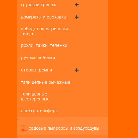
грузовой крепеж
домкраты и расходка
лебедка электрическая
тип jm
рохли, тачки, тележки
ручные лебедки
стропы, ремни
тали цепные рычажные
тали цепные
шестеренные
электротельферы
+
-
садовые пылесосы и воздуходувы