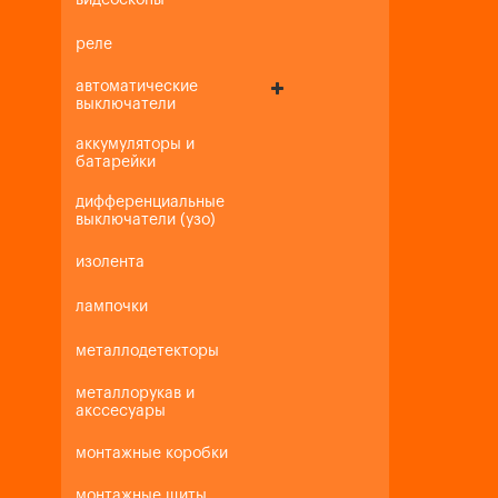
видеоскопы
реле
автоматические
выключатели
аккумуляторы и
батарейки
дифференциальные
выключатели (узо)
изолента
лампочки
металлодетекторы
металлорукав и
акссесуары
монтажные коробки
монтажные щиты,