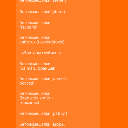
бетономешалки (steher)
бетономешалки (sturm)
бетономешалки
(tsunami)
бетономешалки
сибртех (новосибирск)
вибраторы глубинные
бетономешалки
(caiman, франция)
бетономешалки (denzel,
россия)
бетономешалки
(kronwerk и mtx -
германия)
бетономешалки (patriot)
бетономешалки (вихрь,