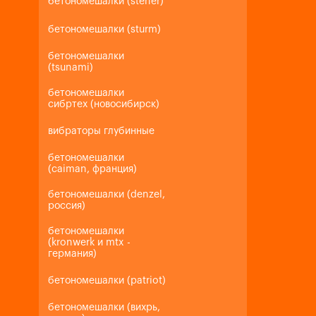
бетономешалки (steher)
бетономешалки (sturm)
бетономешалки
(tsunami)
бетономешалки
сибртех (новосибирск)
вибраторы глубинные
бетономешалки
(caiman, франция)
бетономешалки (denzel,
россия)
бетономешалки
(kronwerk и mtx -
германия)
бетономешалки (patriot)
бетономешалки (вихрь,