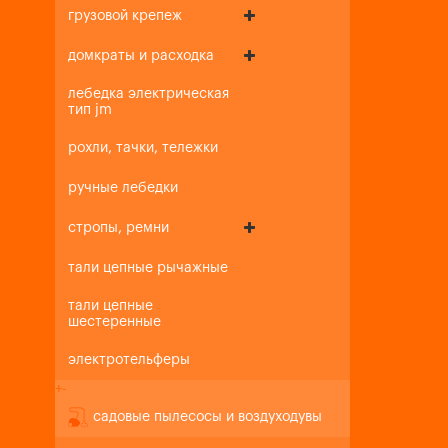
грузовой крепеж
домкраты и расходка
лебедка электрическая
тип jm
рохли, тачки, тележки
ручные лебедки
стропы, ремни
тали цепные рычажные
тали цепные
шестеренные
электротельферы
+
-
садовые пылесосы и воздуходувы