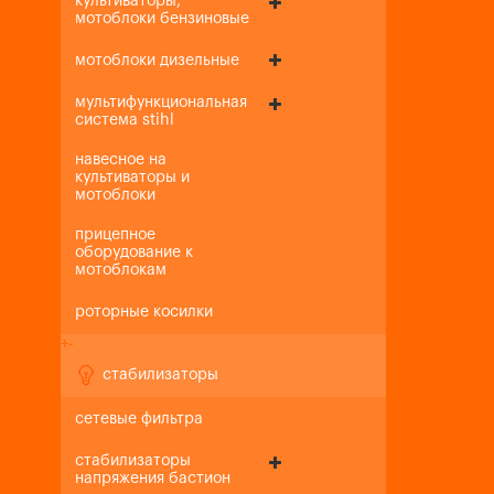
культиваторы,
мотоблоки бензиновые
мотоблоки дизельные
мультифункциональная
система stihl
навесное на
культиваторы и
мотоблоки
прицепное
оборудование к
мотоблокам
роторные косилки
+
-
стабилизаторы
сетевые фильтра
стабилизаторы
напряжения бастион