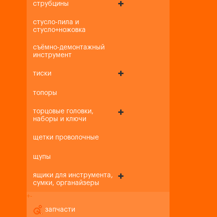
струбцины
стусло-пила и
стусло+ножовка
съёмно-демонтажный
инструмент
тиски
топоры
торцовые головки,
наборы и ключи
щетки проволочные
щупы
ящики для инструмента,
сумки, органайзеры
+
-
запчасти