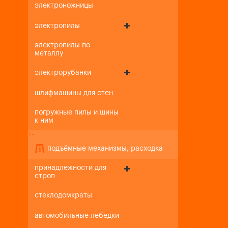
электроножницы
электропилы
электропилы по
металлу
электрорубанки
шлифмашины для стен
погружные пилы и шины
к ним
+
-
подъёмные механизмы, расходка
принадлежности для
строп
стеклодомкраты
автомобильные лебедки