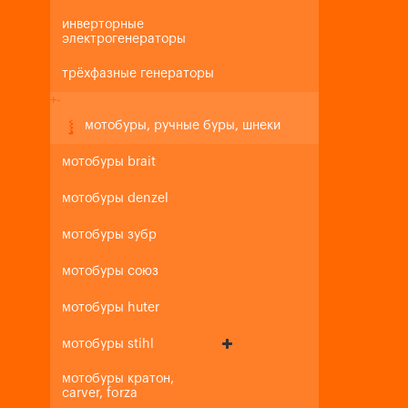
инверторные
электрогенераторы
трёхфазные генераторы
+
-
мотобуры, ручные буры, шнеки
мотобуры brait
мотобуры denzel
мотобуры зубр
мотобуры союз
мотобуры huter
мотобуры stihl
мотобуры кратон,
carver, forza