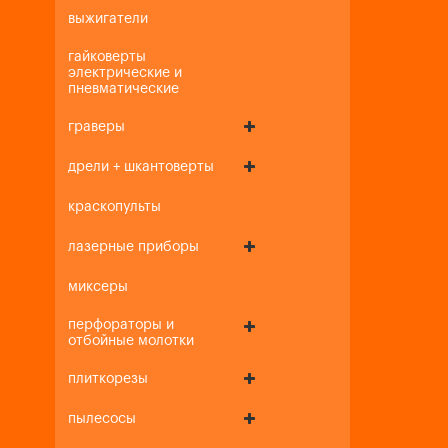
выжигатели
гайковерты
электрические и
пневматические
граверы
дрели + шкантоверты
краскопульты
лазерные приборы
миксеры
перфораторы и
отбойные молотки
плиткорезы
пылесосы