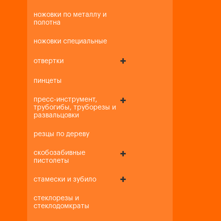
ножовки по металлу и
полотна
ножовки специальные
отвертки
пинцеты
пресс-инструмент,
трубогибы, труборезы и
развальцовки
резцы по дереву
скобозабивные
пистолеты
стамески и зубило
стеклорезы и
стеклодомкраты