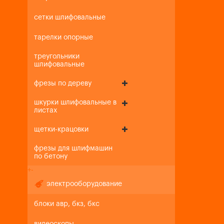
сетки шлифовальные
тарелки опорные
треугольники
шлифовальные
фрезы по дереву
шкурки шлифовальные в
листах
щетки-крацовки
фрезы для шлифмашин
по бетону
+
-
электрооборудование
блоки авр, бкз, бкс