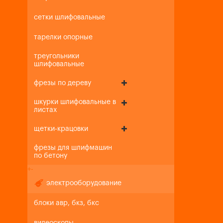
сетки шлифовальные
тарелки опорные
треугольники
шлифовальные
фрезы по дереву
шкурки шлифовальные в
листах
щетки-крацовки
фрезы для шлифмашин
по бетону
+
-
электрооборудование
блоки авр, бкз, бкс