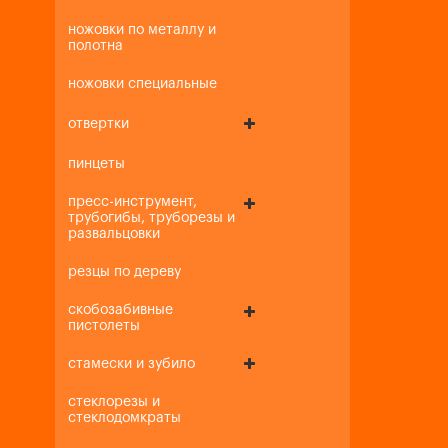
ножовки по металлу и
полотна
ножовки специальные
отвертки
пинцеты
пресс-инструмент,
трубогибы, труборезы и
развальцовки
резцы по дереву
скобозабивные
пистолеты
стамески и зубило
стеклорезы и
стеклодомкраты