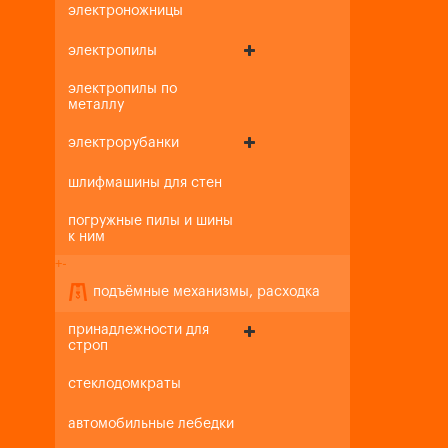
электроножницы
электропилы
электропилы по
металлу
электрорубанки
шлифмашины для стен
погружные пилы и шины
к ним
+
-
подъёмные механизмы, расходка
принадлежности для
строп
стеклодомкраты
автомобильные лебедки