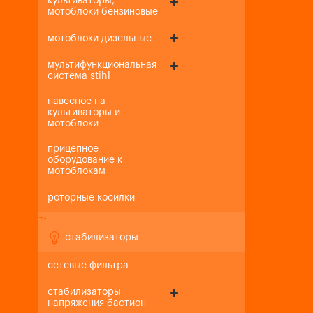
культиваторы,
мотоблоки бензиновые
мотоблоки дизельные
мультифункциональная
система stihl
навесное на
культиваторы и
мотоблоки
прицепное
оборудование к
мотоблокам
роторные косилки
+
-
стабилизаторы
сетевые фильтра
стабилизаторы
напряжения бастион