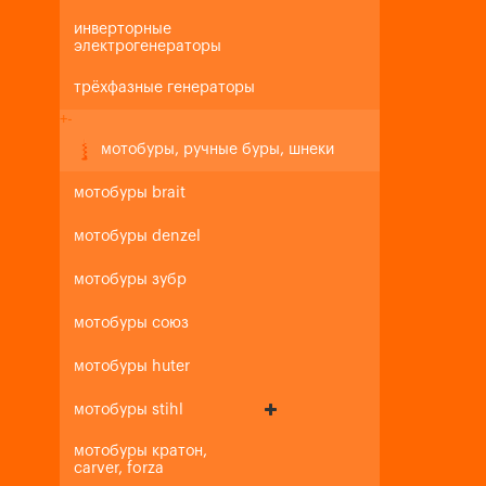
инверторные
электрогенераторы
трёхфазные генераторы
+
-
мотобуры, ручные буры, шнеки
мотобуры brait
мотобуры denzel
мотобуры зубр
мотобуры союз
мотобуры huter
мотобуры stihl
мотобуры кратон,
carver, forza