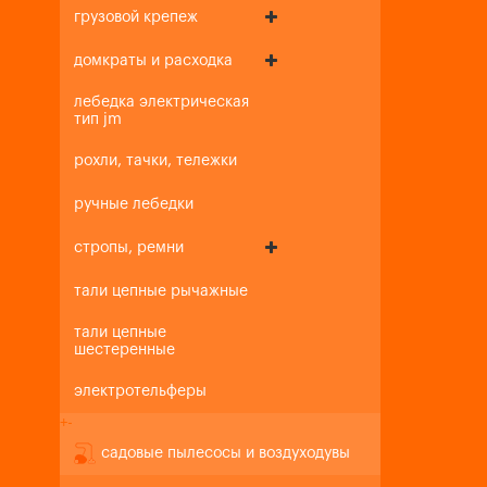
грузовой крепеж
домкраты и расходка
лебедка электрическая
тип jm
рохли, тачки, тележки
ручные лебедки
стропы, ремни
тали цепные рычажные
тали цепные
шестеренные
электротельферы
+
-
садовые пылесосы и воздуходувы