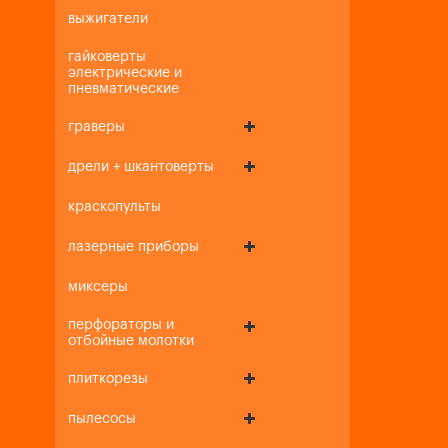
выжигатели
гайковерты
электрические и
пневматические
граверы
дрели + шкантоверты
краскопульты
лазерные приборы
миксеры
перфораторы и
отбойные молотки
плиткорезы
пылесосы