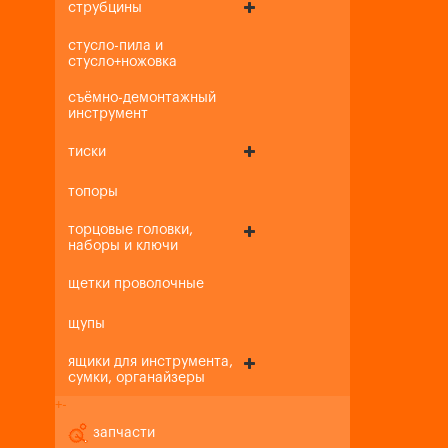
струбцины
стусло-пила и
стусло+ножовка
съёмно-демонтажный
инструмент
тиски
топоры
торцовые головки,
наборы и ключи
щетки проволочные
щупы
ящики для инструмента,
сумки, органайзеры
+
-
запчасти