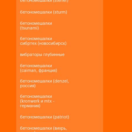
бетономешалки (steher)
бетономешалки (sturm)
бетономешалки
(tsunami)
бетономешалки
сибртех (новосибирск)
вибраторы глубинные
бетономешалки
(caiman, франция)
бетономешалки (denzel,
россия)
бетономешалки
(kronwerk и mtx -
германия)
бетономешалки (patriot)
бетономешалки (вихрь,