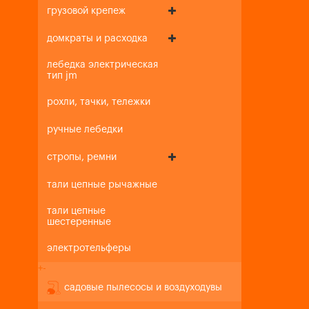
грузовой крепеж
домкраты и расходка
лебедка электрическая
тип jm
рохли, тачки, тележки
ручные лебедки
стропы, ремни
тали цепные рычажные
тали цепные
шестеренные
электротельферы
+
-
садовые пылесосы и воздуходувы