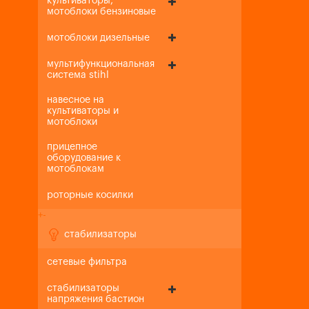
культиваторы,
мотоблоки бензиновые
мотоблоки дизельные
мультифункциональная
система stihl
навесное на
культиваторы и
мотоблоки
прицепное
оборудование к
мотоблокам
роторные косилки
+
-
стабилизаторы
сетевые фильтра
стабилизаторы
напряжения бастион