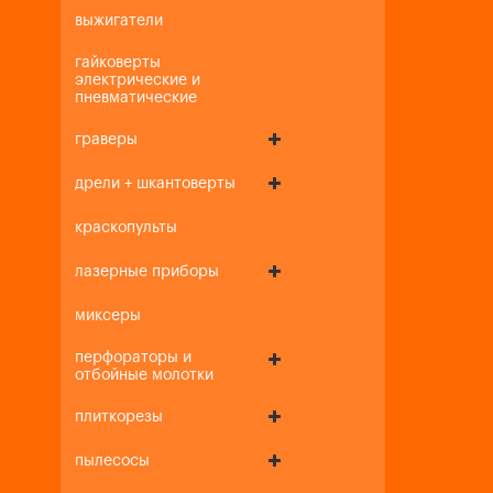
выжигатели
гайковерты
электрические и
пневматические
граверы
дрели + шкантоверты
краскопульты
лазерные приборы
миксеры
перфораторы и
отбойные молотки
плиткорезы
пылесосы