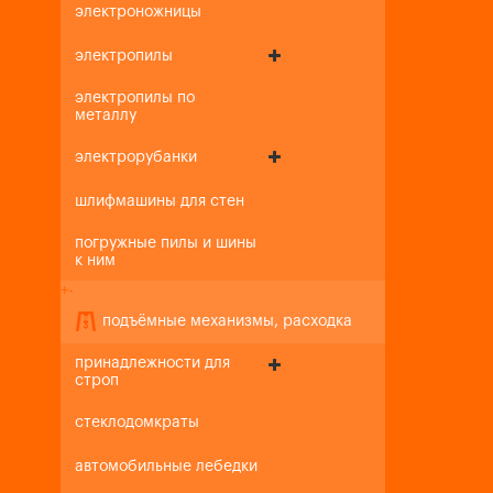
электроножницы
электропилы
электропилы по
металлу
электрорубанки
шлифмашины для стен
погружные пилы и шины
к ним
+
-
подъёмные механизмы, расходка
принадлежности для
строп
стеклодомкраты
автомобильные лебедки