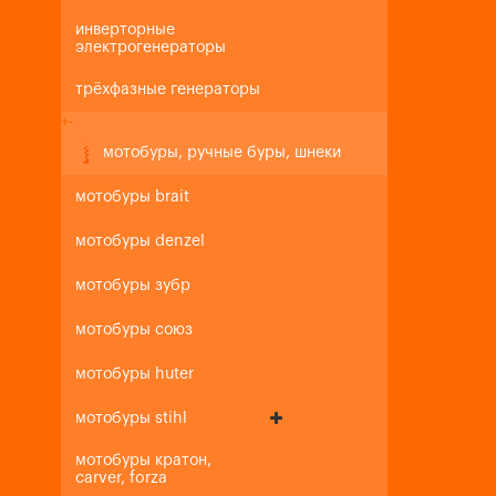
инверторные
электрогенераторы
трёхфазные генераторы
+
-
мотобуры, ручные буры, шнеки
мотобуры brait
мотобуры denzel
мотобуры зубр
мотобуры союз
мотобуры huter
мотобуры stihl
мотобуры кратон,
carver, forza