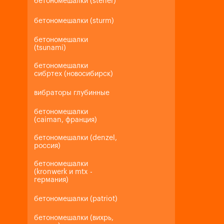
бетономешалки (steher)
бетономешалки (sturm)
бетономешалки
(tsunami)
бетономешалки
сибртех (новосибирск)
вибраторы глубинные
бетономешалки
(caiman, франция)
бетономешалки (denzel,
россия)
бетономешалки
(kronwerk и mtx -
германия)
бетономешалки (patriot)
бетономешалки (вихрь,