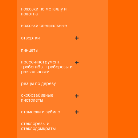
ножовки по металлу и
полотна
ножовки специальные
отвертки
пинцеты
пресс-инструмент,
трубогибы, труборезы и
развальцовки
резцы по дереву
скобозабивные
пистолеты
стамески и зубило
стеклорезы и
стеклодомкраты