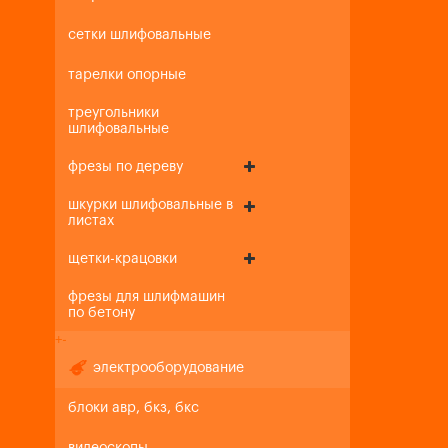
сетки шлифовальные
тарелки опорные
треугольники
шлифовальные
фрезы по дереву
шкурки шлифовальные в
листах
щетки-крацовки
фрезы для шлифмашин
по бетону
+
-
электрооборудование
блоки авр, бкз, бкс