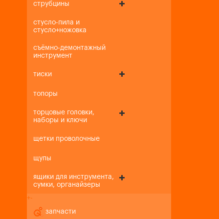
струбцины
стусло-пила и
стусло+ножовка
съёмно-демонтажный
инструмент
тиски
топоры
торцовые головки,
наборы и ключи
щетки проволочные
щупы
ящики для инструмента,
сумки, органайзеры
+
-
запчасти