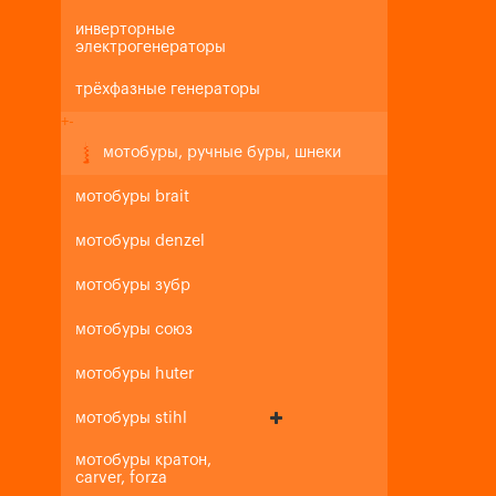
инверторные
электрогенераторы
трёхфазные генераторы
+
-
мотобуры, ручные буры, шнеки
мотобуры brait
мотобуры denzel
мотобуры зубр
мотобуры союз
мотобуры huter
мотобуры stihl
мотобуры кратон,
carver, forza