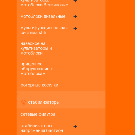
культиваторы,
мотоблоки бензиновые
мотоблоки дизельные
мультифункциональная
система stihl
навесное на
культиваторы и
мотоблоки
прицепное
оборудование к
мотоблокам
роторные косилки
+
-
стабилизаторы
сетевые фильтра
стабилизаторы
напряжения бастион