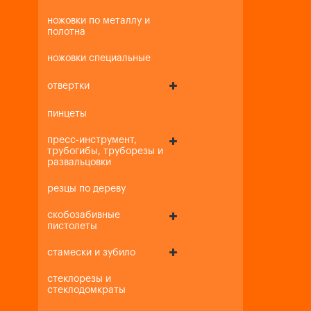
ножовки по металлу и
полотна
ножовки специальные
отвертки
пинцеты
пресс-инструмент,
трубогибы, труборезы и
развальцовки
резцы по дереву
скобозабивные
пистолеты
стамески и зубило
стеклорезы и
стеклодомкраты