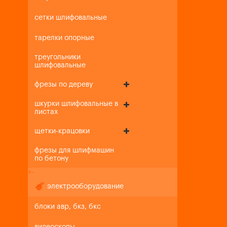
сетки шлифовальные
тарелки опорные
треугольники
шлифовальные
фрезы по дереву
шкурки шлифовальные в
листах
щетки-крацовки
фрезы для шлифмашин
по бетону
+
-
электрооборудование
блоки авр, бкз, бкс