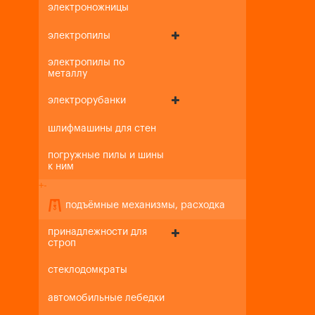
электроножницы
электропилы
электропилы по
металлу
электрорубанки
шлифмашины для стен
погружные пилы и шины
к ним
+
-
подъёмные механизмы, расходка
принадлежности для
строп
стеклодомкраты
автомобильные лебедки