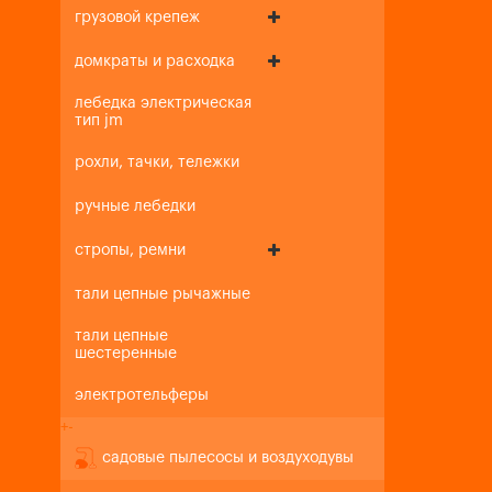
грузовой крепеж
домкраты и расходка
лебедка электрическая
тип jm
рохли, тачки, тележки
ручные лебедки
стропы, ремни
тали цепные рычажные
тали цепные
шестеренные
электротельферы
+
-
садовые пылесосы и воздуходувы