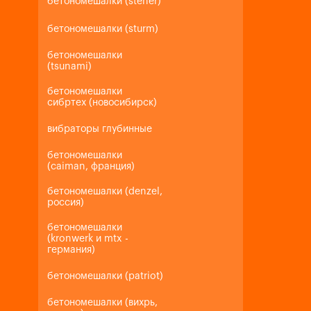
бетономешалки (steher)
бетономешалки (sturm)
бетономешалки
(tsunami)
бетономешалки
сибртех (новосибирск)
вибраторы глубинные
бетономешалки
(caiman, франция)
бетономешалки (denzel,
россия)
бетономешалки
(kronwerk и mtx -
германия)
бетономешалки (patriot)
бетономешалки (вихрь,