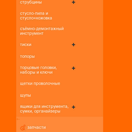
струбцины
стусло-пила и
стусло+ножовка
съёмно-демонтажный
инструмент
тиски
топоры
торцовые головки,
наборы и ключи
щетки проволочные
щупы
ящики для инструмента,
сумки, органайзеры
+
-
запчасти