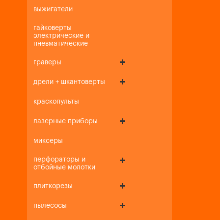
выжигатели
гайковерты
электрические и
пневматические
граверы
дрели + шкантоверты
краскопульты
лазерные приборы
миксеры
перфораторы и
отбойные молотки
плиткорезы
пылесосы