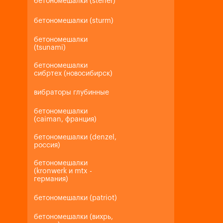
бетономешалки (steher)
бетономешалки (sturm)
бетономешалки
(tsunami)
бетономешалки
сибртех (новосибирск)
вибраторы глубинные
бетономешалки
(caiman, франция)
бетономешалки (denzel,
россия)
бетономешалки
(kronwerk и mtx -
германия)
бетономешалки (patriot)
бетономешалки (вихрь,