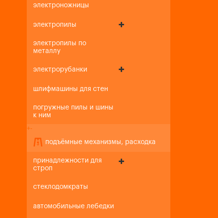
электроножницы
электропилы
электропилы по
металлу
электрорубанки
шлифмашины для стен
погружные пилы и шины
к ним
+
-
подъёмные механизмы, расходка
принадлежности для
строп
стеклодомкраты
автомобильные лебедки