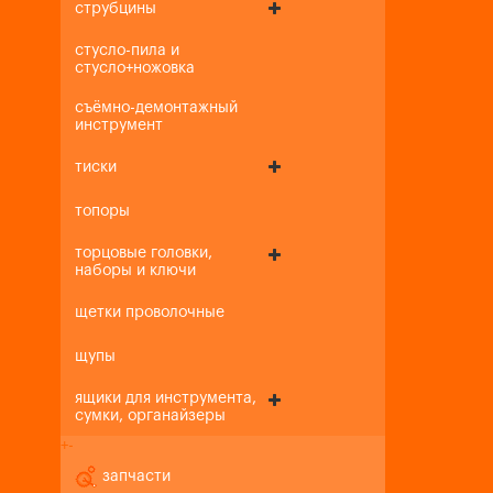
струбцины
стусло-пила и
стусло+ножовка
съёмно-демонтажный
инструмент
тиски
топоры
торцовые головки,
наборы и ключи
щетки проволочные
щупы
ящики для инструмента,
сумки, органайзеры
+
-
запчасти