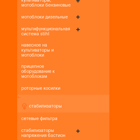
культиваторы,
мотоблоки бензиновые
мотоблоки дизельные
мультифункциональная
система stihl
навесное на
культиваторы и
мотоблоки
прицепное
оборудование к
мотоблокам
роторные косилки
+
-
стабилизаторы
сетевые фильтра
стабилизаторы
напряжения бастион