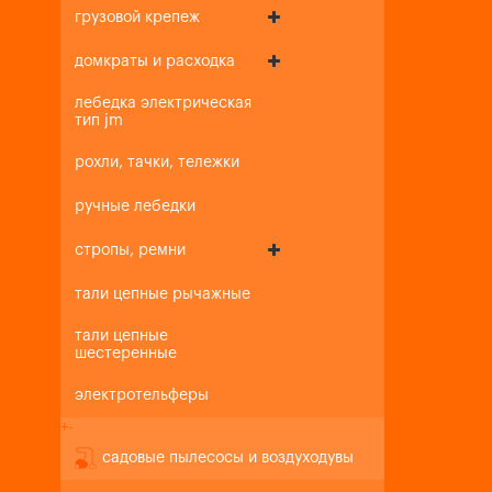
грузовой крепеж
домкраты и расходка
лебедка электрическая
тип jm
рохли, тачки, тележки
ручные лебедки
стропы, ремни
тали цепные рычажные
тали цепные
шестеренные
электротельферы
+
-
садовые пылесосы и воздуходувы