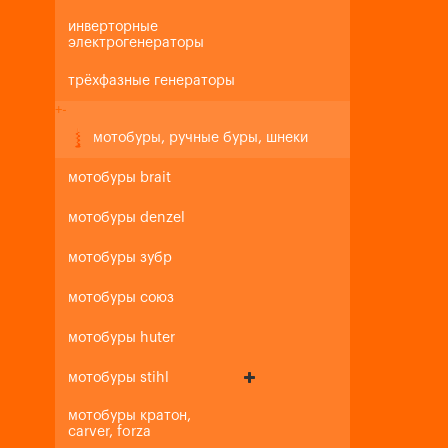
инверторные
электрогенераторы
трёхфазные генераторы
+
-
мотобуры, ручные буры, шнеки
мотобуры brait
мотобуры denzel
мотобуры зубр
мотобуры союз
мотобуры huter
мотобуры stihl
мотобуры кратон,
carver, forza