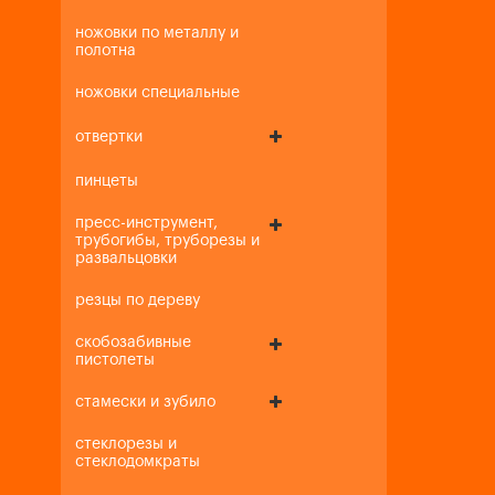
ножовки по металлу и
полотна
ножовки специальные
отвертки
пинцеты
пресс-инструмент,
трубогибы, труборезы и
развальцовки
резцы по дереву
скобозабивные
пистолеты
стамески и зубило
стеклорезы и
стеклодомкраты