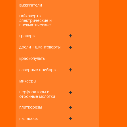
выжигатели
гайковерты
электрические и
пневматические
граверы
дрели + шкантоверты
краскопульты
лазерные приборы
миксеры
перфораторы и
отбойные молотки
плиткорезы
пылесосы