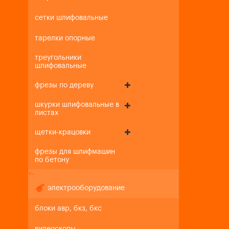
сетки шлифовальные
тарелки опорные
треугольники
шлифовальные
фрезы по дереву
шкурки шлифовальные в
листах
щетки-крацовки
фрезы для шлифмашин
по бетону
+
-
электрооборудование
блоки авр, бкз, бкс