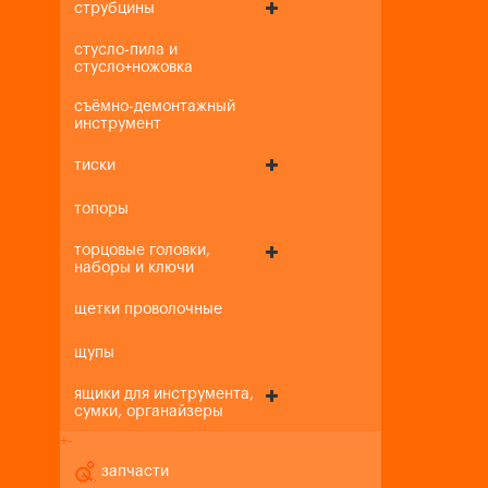
струбцины
стусло-пила и
стусло+ножовка
съёмно-демонтажный
инструмент
тиски
топоры
торцовые головки,
наборы и ключи
щетки проволочные
щупы
ящики для инструмента,
сумки, органайзеры
+
-
запчасти