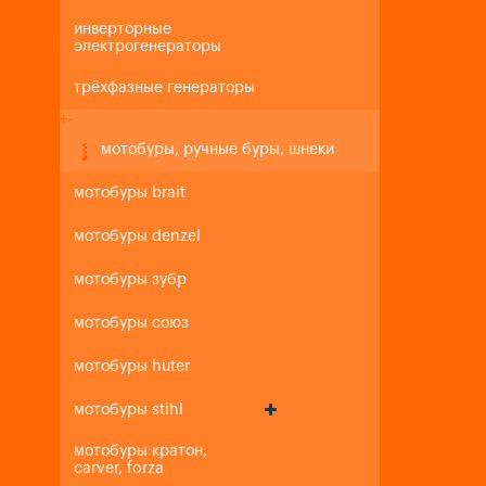
инверторные
электрогенераторы
трёхфазные генераторы
+
-
мотобуры, ручные буры, шнеки
мотобуры brait
мотобуры denzel
мотобуры зубр
мотобуры союз
мотобуры huter
мотобуры stihl
мотобуры кратон,
carver, forza