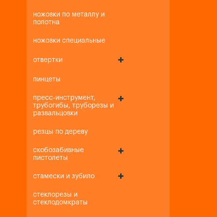
ножовки по металлу и
полотна
ножовки специальные
отвертки
пинцеты
пресс-инструмент,
трубогибы, труборезы и
развальцовки
резцы по дереву
скобозабивные
пистолеты
стамески и зубило
стеклорезы и
стеклодомкраты