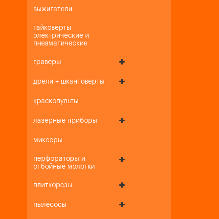
выжигатели
гайковерты
электрические и
пневматические
граверы
дрели + шкантоверты
краскопульты
лазерные приборы
миксеры
перфораторы и
отбойные молотки
плиткорезы
пылесосы