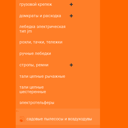
грузовой крепеж
домкраты и расходка
лебедка электрическая
тип jm
рохли, тачки, тележки
ручные лебедки
стропы, ремни
тали цепные рычажные
тали цепные
шестеренные
электротельферы
+
-
садовые пылесосы и воздуходувы