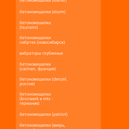
бетономешалки (steher)
бетономешалки (sturm)
бетономешалки
(tsunami)
бетономешалки
сибртех (новосибирск)
вибраторы глубинные
бетономешалки
(caiman, франция)
бетономешалки (denzel,
россия)
бетономешалки
(kronwerk и mtx -
германия)
бетономешалки (patriot)
бетономешалки (вихрь,