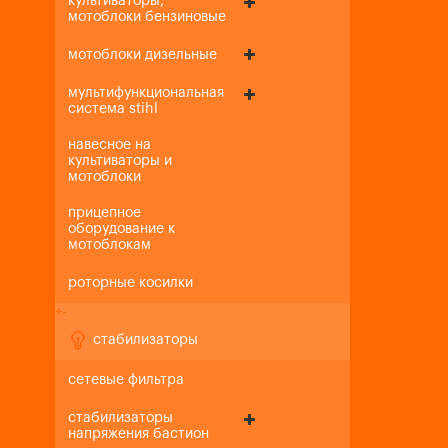
культиваторы,
мотоблоки бензиновые
мотоблоки дизельные
мультифункциональная
система stihl
навесное на
культиваторы и
мотоблоки
прицепное
оборудование к
мотоблокам
роторные косилки
+
-
стабилизаторы
сетевые фильтра
стабилизаторы
напряжения бастион