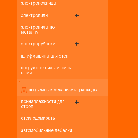
электроножницы
электропилы
электропилы по
металлу
электрорубанки
шлифмашины для стен
погружные пилы и шины
к ним
+
-
подъёмные механизмы, расходка
принадлежности для
строп
стеклодомкраты
автомобильные лебедки