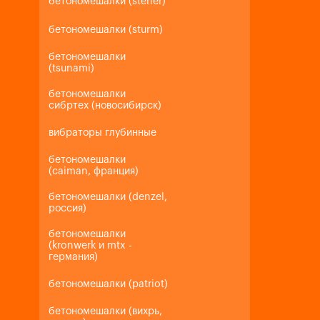
бетономешалки (steher)
бетономешалки (sturm)
бетономешалки
(tsunami)
бетономешалки
сибртех (новосибирск)
вибраторы глубинные
бетономешалки
(caiman, франция)
бетономешалки (denzel,
россия)
бетономешалки
(kronwerk и mtx -
германия)
бетономешалки (patriot)
бетономешалки (вихрь,