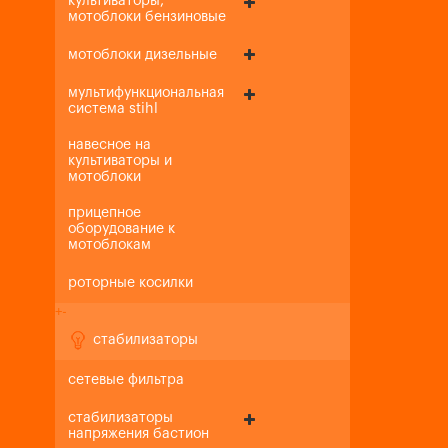
культиваторы,
мотоблоки бензиновые
мотоблоки дизельные
мультифункциональная
система stihl
навесное на
культиваторы и
мотоблоки
прицепное
оборудование к
мотоблокам
роторные косилки
+
-
стабилизаторы
сетевые фильтра
стабилизаторы
напряжения бастион