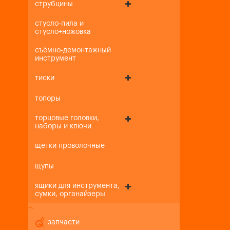
струбцины
стусло-пила и
стусло+ножовка
съёмно-демонтажный
инструмент
тиски
топоры
торцовые головки,
наборы и ключи
щетки проволочные
щупы
ящики для инструмента,
сумки, органайзеры
+
-
запчасти