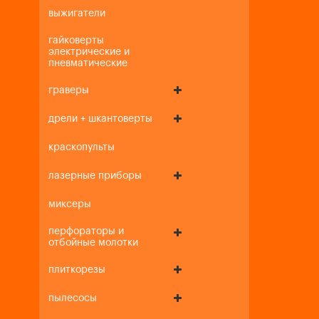
выжигатели
гайковерты
электрические и
пневматические
граверы
дрели + шкантоверты
краскопульты
лазерные приборы
миксеры
перфораторы и
отбойные молотки
плиткорезы
пылесосы