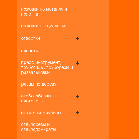
ножовки по металлу и
полотна
ножовки специальные
отвертки
пинцеты
пресс-инструмент,
трубогибы, труборезы и
развальцовки
резцы по дереву
скобозабивные
пистолеты
стамески и зубило
стеклорезы и
стеклодомкраты