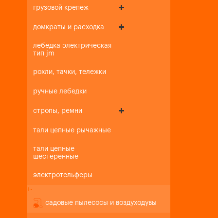
грузовой крепеж
домкраты и расходка
лебедка электрическая
тип jm
рохли, тачки, тележки
ручные лебедки
стропы, ремни
тали цепные рычажные
тали цепные
шестеренные
электротельферы
+
-
садовые пылесосы и воздуходувы