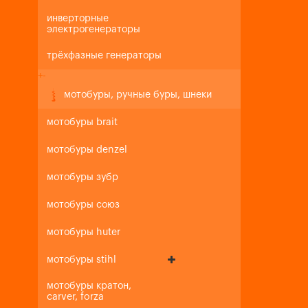
инверторные
электрогенераторы
трёхфазные генераторы
+
-
мотобуры, ручные буры, шнеки
мотобуры brait
мотобуры denzel
мотобуры зубр
мотобуры союз
мотобуры huter
мотобуры stihl
мотобуры кратон,
carver, forza