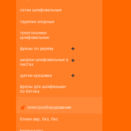
сетки шлифовальные
тарелки опорные
треугольники
шлифовальные
фрезы по дереву
шкурки шлифовальные в
листах
щетки-крацовки
фрезы для шлифмашин
по бетону
+
-
электрооборудование
блоки авр, бкз, бкс