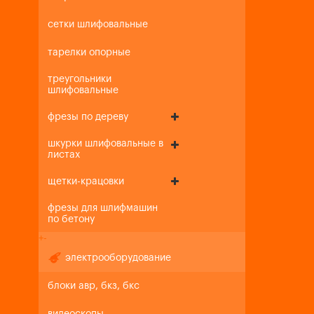
сетки шлифовальные
тарелки опорные
треугольники
шлифовальные
фрезы по дереву
шкурки шлифовальные в
листах
щетки-крацовки
фрезы для шлифмашин
по бетону
+
-
электрооборудование
блоки авр, бкз, бкс