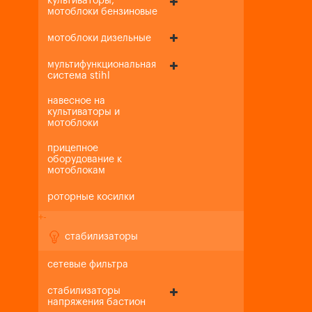
культиваторы,
мотоблоки бензиновые
мотоблоки дизельные
мультифункциональная
система stihl
навесное на
культиваторы и
мотоблоки
прицепное
оборудование к
мотоблокам
роторные косилки
+
-
стабилизаторы
сетевые фильтра
стабилизаторы
напряжения бастион