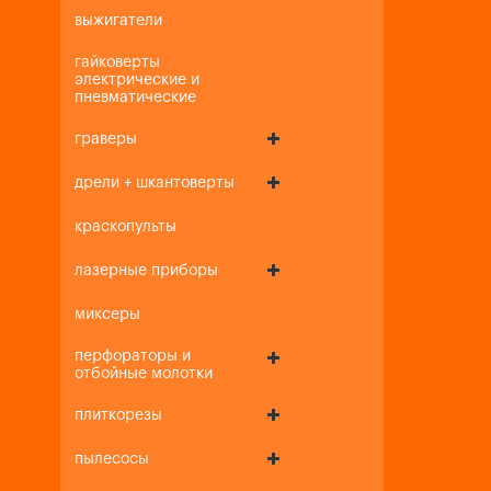
выжигатели
гайковерты
электрические и
пневматические
граверы
дрели + шкантоверты
краскопульты
лазерные приборы
миксеры
перфораторы и
отбойные молотки
плиткорезы
пылесосы