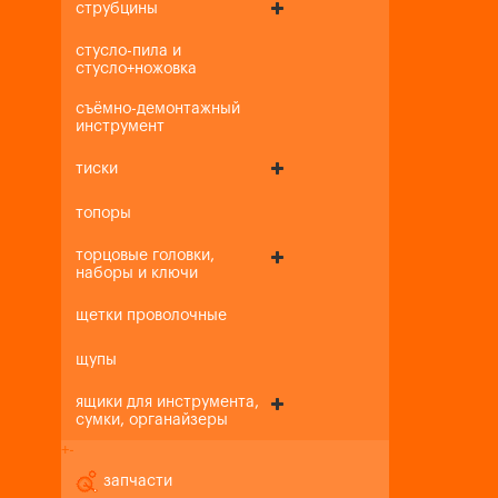
струбцины
стусло-пила и
стусло+ножовка
съёмно-демонтажный
инструмент
тиски
топоры
торцовые головки,
наборы и ключи
щетки проволочные
щупы
ящики для инструмента,
сумки, органайзеры
+
-
запчасти