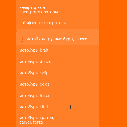
инверторные
электрогенераторы
трёхфазные генераторы
+
-
мотобуры, ручные буры, шнеки
мотобуры brait
мотобуры denzel
мотобуры зубр
мотобуры союз
мотобуры huter
мотобуры stihl
мотобуры кратон,
carver, forza