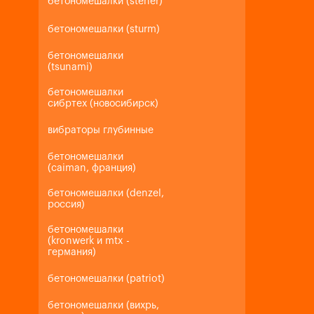
бетономешалки (steher)
бетономешалки (sturm)
бетономешалки
(tsunami)
бетономешалки
сибртех (новосибирск)
вибраторы глубинные
бетономешалки
(caiman, франция)
бетономешалки (denzel,
россия)
бетономешалки
(kronwerk и mtx -
германия)
бетономешалки (patriot)
бетономешалки (вихрь,