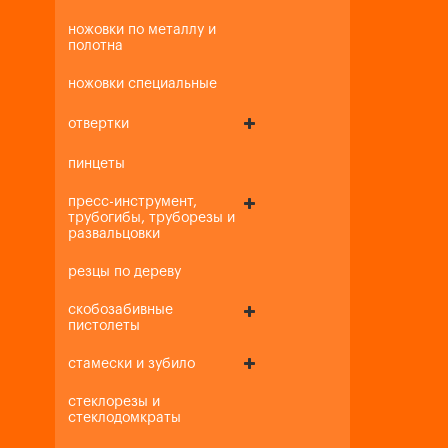
ножовки по металлу и
полотна
ножовки специальные
отвертки
пинцеты
пресс-инструмент,
трубогибы, труборезы и
развальцовки
резцы по дереву
скобозабивные
пистолеты
стамески и зубило
стеклорезы и
стеклодомкраты