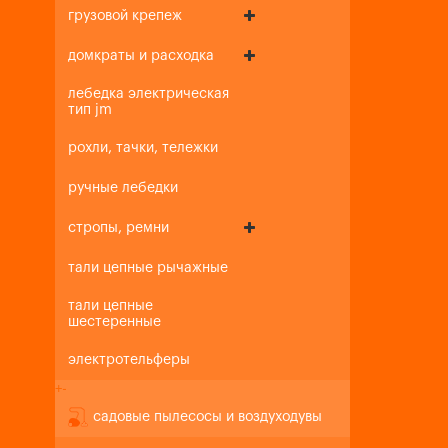
грузовой крепеж
домкраты и расходка
лебедка электрическая
тип jm
рохли, тачки, тележки
ручные лебедки
стропы, ремни
тали цепные рычажные
тали цепные
шестеренные
электротельферы
+
-
садовые пылесосы и воздуходувы