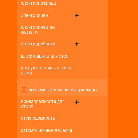
электроножницы
электропилы
электропилы по
металлу
электрорубанки
шлифмашины для стен
погружные пилы и шины
к ним
+
-
подъёмные механизмы, расходка
принадлежности для
строп
стеклодомкраты
автомобильные лебедки