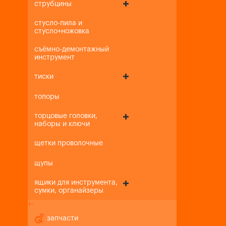
струбцины
стусло-пила и
стусло+ножовка
съёмно-демонтажный
инструмент
тиски
топоры
торцовые головки,
наборы и ключи
щетки проволочные
щупы
ящики для инструмента,
сумки, органайзеры
+
-
запчасти