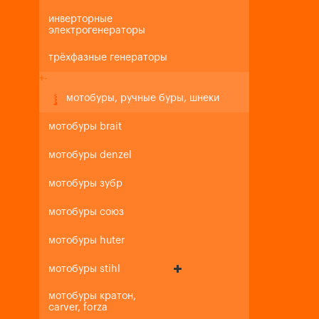
инверторные
электрогенераторы
трёхфазные генераторы
+
-
мотобуры, ручные буры, шнеки
мотобуры brait
мотобуры denzel
мотобуры зубр
мотобуры союз
мотобуры huter
мотобуры stihl
мотобуры кратон,
carver, forza