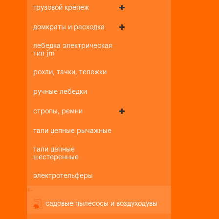
грузовой крепеж
домкраты и расходка
лебедка электрическая
тип jm
рохли, тачки, тележки
ручные лебедки
стропы, ремни
тали цепные рычажные
тали цепные
шестеренные
электротельферы
+
-
садовые пылесосы и воздуходувы