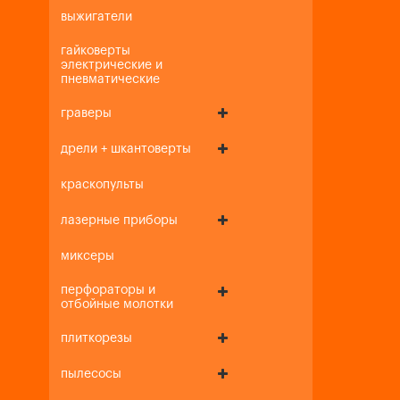
выжигатели
гайковерты
электрические и
пневматические
граверы
дрели + шкантоверты
краскопульты
лазерные приборы
миксеры
перфораторы и
отбойные молотки
плиткорезы
пылесосы