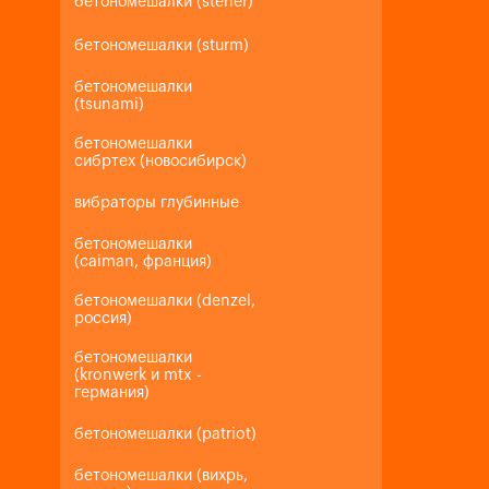
бетономешалки (steher)
бетономешалки (sturm)
бетономешалки
(tsunami)
бетономешалки
сибртех (новосибирск)
вибраторы глубинные
бетономешалки
(caiman, франция)
бетономешалки (denzel,
россия)
бетономешалки
(kronwerk и mtx -
германия)
бетономешалки (patriot)
бетономешалки (вихрь,