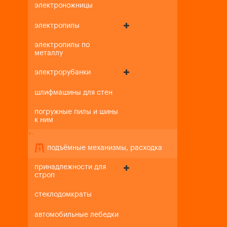
электроножницы
электропилы
электропилы по
металлу
электрорубанки
шлифмашины для стен
погружные пилы и шины
к ним
+
-
подъёмные механизмы, расходка
принадлежности для
строп
стеклодомкраты
автомобильные лебедки