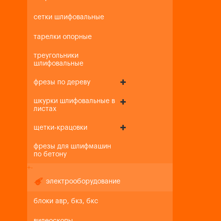
сетки шлифовальные
тарелки опорные
треугольники
шлифовальные
фрезы по дереву
шкурки шлифовальные в
листах
щетки-крацовки
фрезы для шлифмашин
по бетону
+
-
электрооборудование
блоки авр, бкз, бкс