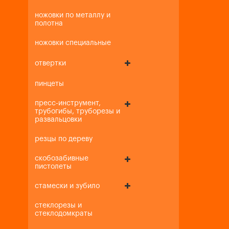
ножовки по металлу и
полотна
ножовки специальные
отвертки
пинцеты
пресс-инструмент,
трубогибы, труборезы и
развальцовки
резцы по дереву
скобозабивные
пистолеты
стамески и зубило
стеклорезы и
стеклодомкраты