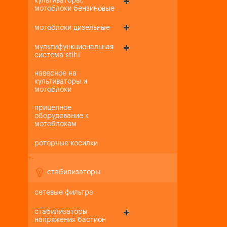
культиваторы,
мотоблоки бензиновые
мотоблоки дизельные
мультифункциональная
система stihl
навесное на
культиваторы и
мотоблоки
прицепное
оборудование к
мотоблокам
роторные косилки
+
-
стабилизаторы
сетевые фильтра
стабилизаторы
напряжения бастион