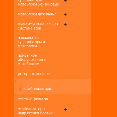
культиваторы,
мотоблоки бензиновые
мотоблоки дизельные
мультифункциональная
система stihl
навесное на
культиваторы и
мотоблоки
прицепное
оборудование к
мотоблокам
роторные косилки
+
-
стабилизаторы
сетевые фильтра
стабилизаторы
напряжения бастион