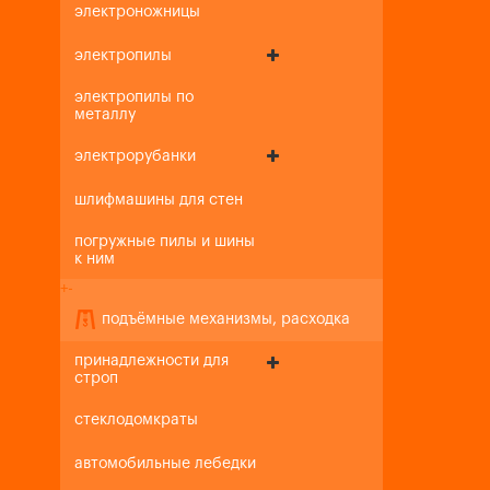
электроножницы
электропилы
электропилы по
металлу
электрорубанки
шлифмашины для стен
погружные пилы и шины
к ним
+
-
подъёмные механизмы, расходка
принадлежности для
строп
стеклодомкраты
автомобильные лебедки