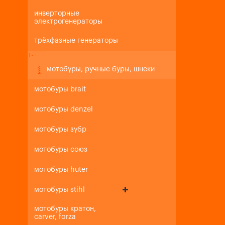
инверторные
электрогенераторы
трёхфазные генераторы
+
-
мотобуры, ручные буры, шнеки
мотобуры brait
мотобуры denzel
мотобуры зубр
мотобуры союз
мотобуры huter
мотобуры stihl
мотобуры кратон,
carver, forza