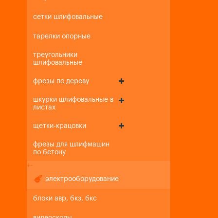
сетки шлифовальные
тарелки опорные
треугольники
шлифовальные
фрезы по дереву
шкурки шлифовальные в
листах
щетки-крацовки
фрезы для шлифмашин
по бетону
+
-
электрооборудование
блоки авр, бкз, бкс