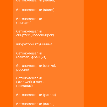
бетономешалки (steher)
бетономешалки (sturm)
бетономешалки
(tsunami)
бетономешалки
сибртех (новосибирск)
вибраторы глубинные
бетономешалки
(caiman, франция)
бетономешалки (denzel,
россия)
бетономешалки
(kronwerk и mtx -
германия)
бетономешалки (patriot)
бетономешалки (вихрь,