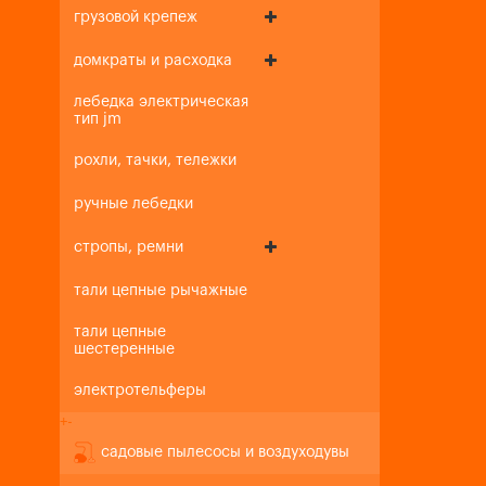
грузовой крепеж
домкраты и расходка
лебедка электрическая
тип jm
рохли, тачки, тележки
ручные лебедки
стропы, ремни
тали цепные рычажные
тали цепные
шестеренные
электротельферы
+
-
садовые пылесосы и воздуходувы