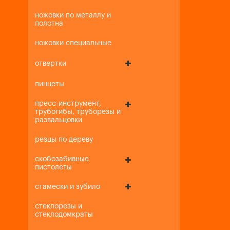
ножовки по металлу и
полотна
ножовки специальные
отвертки
пинцеты
пресс-инструмент,
трубогибы, труборезы и
развальцовки
резцы по дереву
скобозабивные
пистолеты
стамески и зубило
стеклорезы и
стеклодомкраты