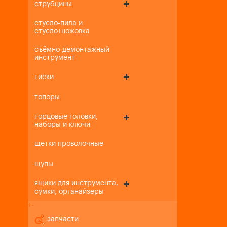
струбцины
стусло-пила и
стусло+ножовка
съёмно-демонтажный
инструмент
тиски
топоры
торцовые головки,
наборы и ключи
щетки проволочные
щупы
ящики для инструмента,
сумки, органайзеры
+
-
запчасти