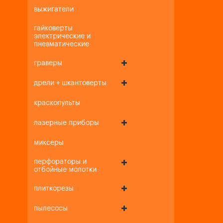
выжигатели
гайковерты
электрические и
пневматические
граверы
дрели + шкантоверты
краскопульты
лазерные приборы
миксеры
перфораторы и
отбойные молотки
плиткорезы
пылесосы