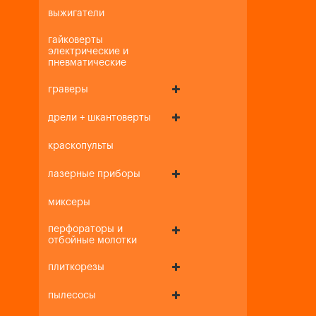
выжигатели
гайковерты
электрические и
пневматические
граверы
дрели + шкантоверты
краскопульты
лазерные приборы
миксеры
перфораторы и
отбойные молотки
плиткорезы
пылесосы