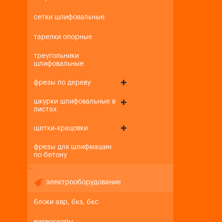
сетки шлифовальные
тарелки опорные
треугольники
шлифовальные
фрезы по дереву
шкурки шлифовальные в
листах
щетки-крацовки
фрезы для шлифмашин
по бетону
+
-
электрооборудование
блоки авр, бкз, бкс