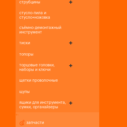
струбцины
стусло-пила и
стусло+ножовка
съёмно-демонтажный
инструмент
тиски
топоры
торцовые головки,
наборы и ключи
щетки проволочные
щупы
ящики для инструмента,
сумки, органайзеры
+
-
запчасти