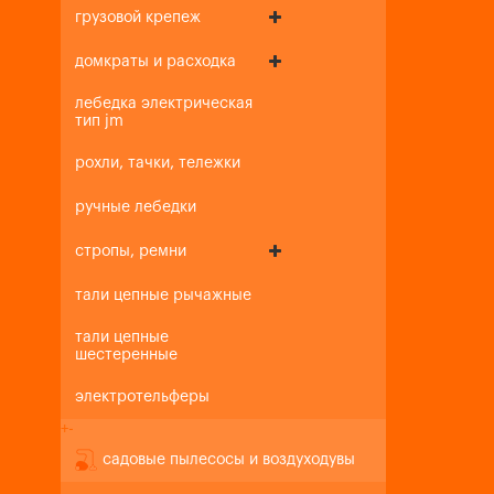
грузовой крепеж
домкраты и расходка
лебедка электрическая
тип jm
рохли, тачки, тележки
ручные лебедки
стропы, ремни
тали цепные рычажные
тали цепные
шестеренные
электротельферы
+
-
садовые пылесосы и воздуходувы