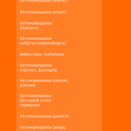
бетономешалки (steher)
бетономешалки (sturm)
бетономешалки
(tsunami)
бетономешалки
сибртех (новосибирск)
вибраторы глубинные
бетономешалки
(caiman, франция)
бетономешалки (denzel,
россия)
бетономешалки
(kronwerk и mtx -
германия)
бетономешалки (patriot)
бетономешалки (вихрь,