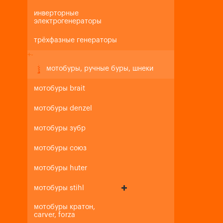
инверторные
электрогенераторы
трёхфазные генераторы
+
-
мотобуры, ручные буры, шнеки
мотобуры brait
мотобуры denzel
мотобуры зубр
мотобуры союз
мотобуры huter
мотобуры stihl
мотобуры кратон,
carver, forza