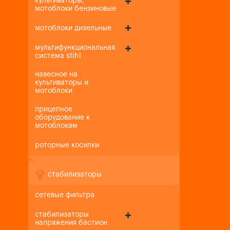
культиваторы,
мотоблоки бензиновые
мотоблоки дизельные
мультифункциональная
система stihl
навесное на
культиваторы и
мотоблоки
прицепное
оборудование к
мотоблокам
роторные косилки
+
-
стабилизаторы
сетевые фильтра
стабилизаторы
напряжения бастион