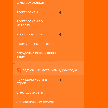
электроножницы
электропилы
электропилы по
металлу
электрорубанки
шлифмашины для стен
погружные пилы и шины
к ним
+
-
подъёмные механизмы, расходка
принадлежности для
строп
стеклодомкраты
автомобильные лебедки