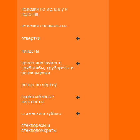
ножовки по металлу и
полотна
ножовки специальные
отвертки
пинцеты
пресс-инструмент,
трубогибы, труборезы и
развальцовки
резцы по дереву
скобозабивные
пистолеты
стамески и зубило
стеклорезы и
стеклодомкраты