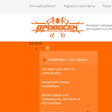
Личный кабинет
Адреса и контакты
Получ
Интернет-магази
инструмента и об
Каталог
Каталог товаров
+
-
+
-
триммеры + кусторезы
насадки для мото и
электрокос
аккумуляторные
триммеры
аксессуары для
триммеров, мотокос и
кусторезов