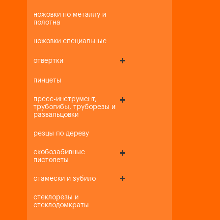
ножовки по металлу и
полотна
ножовки специальные
отвертки
пинцеты
пресс-инструмент,
трубогибы, труборезы и
развальцовки
резцы по дереву
скобозабивные
пистолеты
стамески и зубило
стеклорезы и
стеклодомкраты