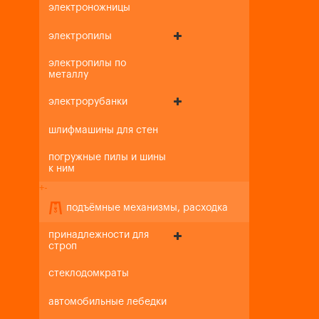
электроножницы
электропилы
электропилы по
металлу
электрорубанки
шлифмашины для стен
погружные пилы и шины
к ним
+
-
подъёмные механизмы, расходка
принадлежности для
строп
стеклодомкраты
автомобильные лебедки