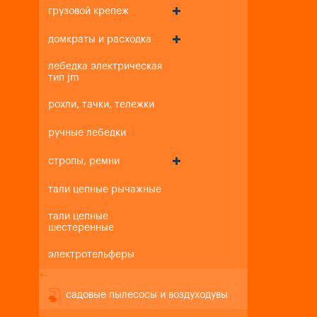
грузовой крепеж
домкраты и расходка
лебедка электрическая
тип jm
рохли, тачки, тележки
ручные лебедки
стропы, ремни
тали цепные рычажные
тали цепные
шестеренные
электротельферы
+
-
садовые пылесосы и воздуходувы