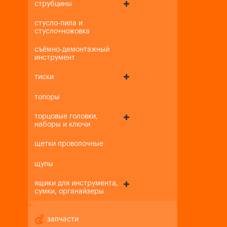
струбцины
стусло-пила и
стусло+ножовка
съёмно-демонтажный
инструмент
тиски
топоры
торцовые головки,
наборы и ключи
щетки проволочные
щупы
ящики для инструмента,
сумки, органайзеры
+
-
запчасти