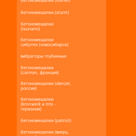
бетономешалки (steher)
бетономешалки (sturm)
бетономешалки
(tsunami)
бетономешалки
сибртех (новосибирск)
вибраторы глубинные
бетономешалки
(caiman, франция)
бетономешалки (denzel,
россия)
бетономешалки
(kronwerk и mtx -
германия)
бетономешалки (patriot)
бетономешалки (вихрь,