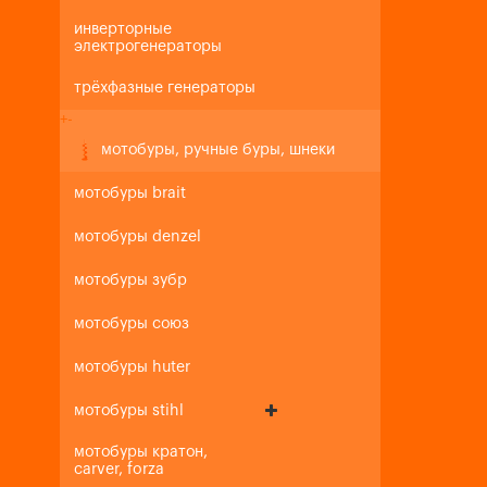
инверторные
электрогенераторы
трёхфазные генераторы
+
-
мотобуры, ручные буры, шнеки
мотобуры brait
мотобуры denzel
мотобуры зубр
мотобуры союз
мотобуры huter
мотобуры stihl
мотобуры кратон,
carver, forza