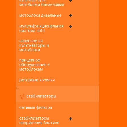
культиваторы,
мотоблоки бензиновые
мотоблоки дизельные
мультифункциональная
система stihl
навесное на
культиваторы и
мотоблоки
прицепное
оборудование к
мотоблокам
роторные косилки
+
-
стабилизаторы
сетевые фильтра
стабилизаторы
напряжения бастион