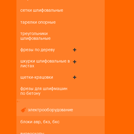
сетки шлифовальные
тарелки опорные
треугольники
шлифовальные
фрезы по дереву
шкурки шлифовальные в
листах
щетки-крацовки
фрезы для шлифмашин
по бетону
+
-
электрооборудование
блоки авр, бкз, бкс