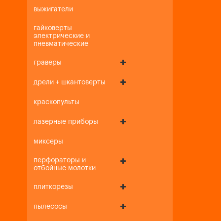
выжигатели
гайковерты
электрические и
пневматические
граверы
дрели + шкантоверты
краскопульты
лазерные приборы
миксеры
перфораторы и
отбойные молотки
плиткорезы
пылесосы