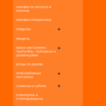
ножовки по металлу и
полотна
ножовки специальные
отвертки
пинцеты
пресс-инструмент,
трубогибы, труборезы и
развальцовки
резцы по дереву
скобозабивные
пистолеты
стамески и зубило
стеклорезы и
стеклодомкраты