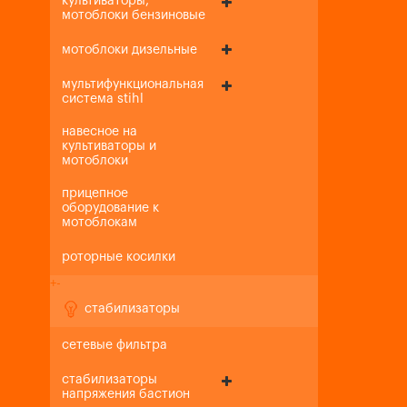
культиваторы,
мотоблоки бензиновые
мотоблоки дизельные
мультифункциональная
система stihl
навесное на
культиваторы и
мотоблоки
прицепное
оборудование к
мотоблокам
роторные косилки
+
-
стабилизаторы
сетевые фильтра
стабилизаторы
напряжения бастион