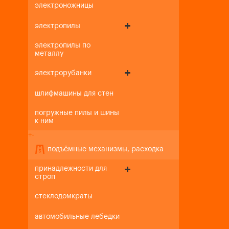
электроножницы
электропилы
электропилы по
металлу
электрорубанки
шлифмашины для стен
погружные пилы и шины
к ним
+
-
подъёмные механизмы, расходка
принадлежности для
строп
стеклодомкраты
автомобильные лебедки