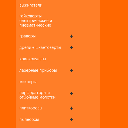
выжигатели
гайковерты
электрические и
пневматические
граверы
дрели + шкантоверты
краскопульты
лазерные приборы
миксеры
перфораторы и
отбойные молотки
плиткорезы
пылесосы