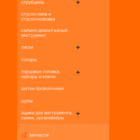
струбцины
стусло-пила и
стусло+ножовка
съёмно-демонтажный
инструмент
тиски
топоры
торцовые головки,
наборы и ключи
щетки проволочные
щупы
ящики для инструмента,
сумки, органайзеры
+
-
запчасти