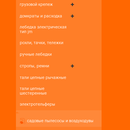
грузовой крепеж
домкраты и расходка
лебедка электрическая
тип jm
рохли, тачки, тележки
ручные лебедки
стропы, ремни
тали цепные рычажные
тали цепные
шестеренные
электротельферы
+
-
садовые пылесосы и воздуходувы