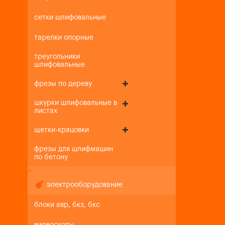
сетки шлифовальные
тарелки опорные
треугольники
шлифовальные
фрезы по дереву
шкурки шлифовальные в
листах
щетки-крацовки
фрезы для шлифмашин
по бетону
+
-
электрооборудование
блоки авр, бкз, бкс