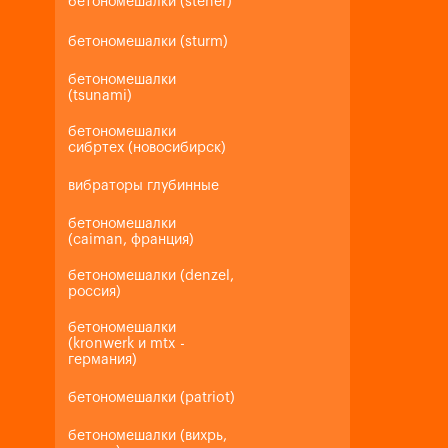
бетономешалки (steher)
бетономешалки (sturm)
бетономешалки
(tsunami)
бетономешалки
сибртех (новосибирск)
вибраторы глубинные
бетономешалки
(caiman, франция)
бетономешалки (denzel,
россия)
бетономешалки
(kronwerk и mtx -
германия)
бетономешалки (patriot)
бетономешалки (вихрь,