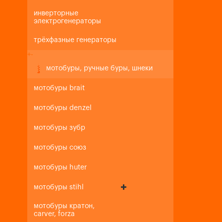
инверторные
электрогенераторы
трёхфазные генераторы
+
-
мотобуры, ручные буры, шнеки
мотобуры brait
мотобуры denzel
мотобуры зубр
мотобуры союз
мотобуры huter
мотобуры stihl
мотобуры кратон,
carver, forza