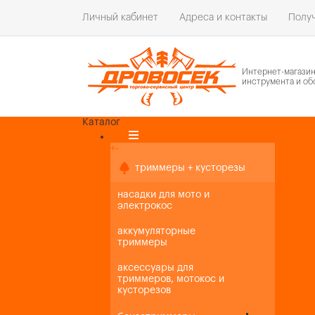
Личный кабинет
Адреса и контакты
Получ
Интернет-магази
инструмента и об
Каталог
Каталог товаров
+
-
+
-
триммеры + кусторезы
насадки для мото и
электрокос
аккумуляторные
триммеры
аксессуары для
триммеров, мотокос и
кусторезов