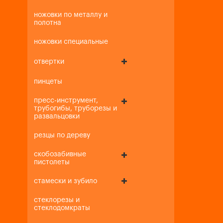
ножовки по металлу и
полотна
ножовки специальные
отвертки
пинцеты
пресс-инструмент,
трубогибы, труборезы и
развальцовки
резцы по дереву
скобозабивные
пистолеты
стамески и зубило
стеклорезы и
стеклодомкраты