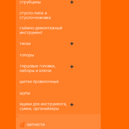
струбцины
стусло-пила и
стусло+ножовка
съёмно-демонтажный
инструмент
тиски
топоры
торцовые головки,
наборы и ключи
щетки проволочные
щупы
ящики для инструмента,
сумки, органайзеры
+
-
запчасти