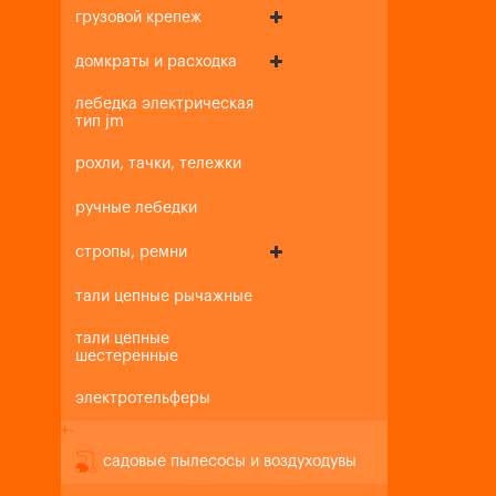
грузовой крепеж
домкраты и расходка
лебедка электрическая
тип jm
рохли, тачки, тележки
ручные лебедки
стропы, ремни
тали цепные рычажные
тали цепные
шестеренные
электротельферы
+
-
садовые пылесосы и воздуходувы