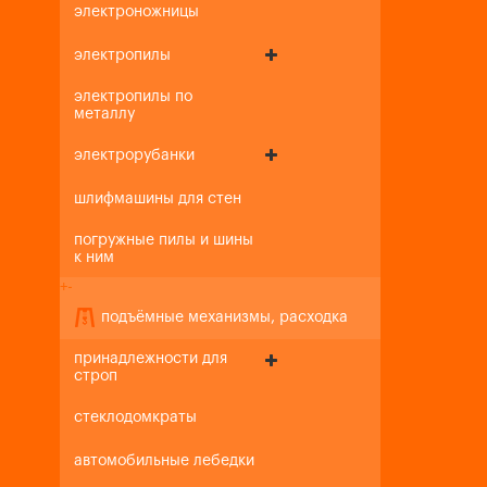
электроножницы
электропилы
электропилы по
металлу
электрорубанки
шлифмашины для стен
погружные пилы и шины
к ним
+
-
подъёмные механизмы, расходка
принадлежности для
строп
стеклодомкраты
автомобильные лебедки