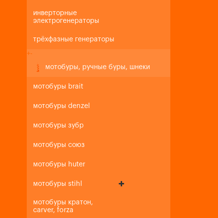
инверторные
электрогенераторы
трёхфазные генераторы
+
-
мотобуры, ручные буры, шнеки
мотобуры brait
мотобуры denzel
мотобуры зубр
мотобуры союз
мотобуры huter
мотобуры stihl
мотобуры кратон,
carver, forza