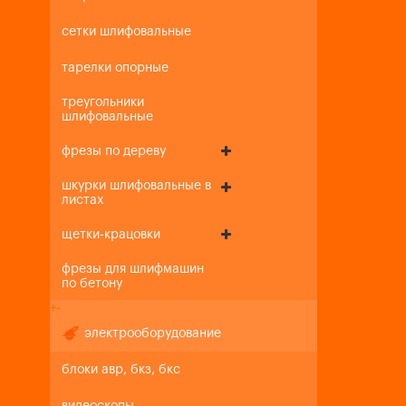
сетки шлифовальные
тарелки опорные
треугольники
шлифовальные
фрезы по дереву
шкурки шлифовальные в
листах
щетки-крацовки
фрезы для шлифмашин
по бетону
+
-
электрооборудование
блоки авр, бкз, бкс