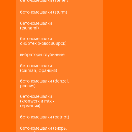
бетономешалки (steher)
бетономешалки (sturm)
бетономешалки
(tsunami)
бетономешалки
сибртех (новосибирск)
вибраторы глубинные
бетономешалки
(caiman, франция)
бетономешалки (denzel,
россия)
бетономешалки
(kronwerk и mtx -
германия)
бетономешалки (patriot)
бетономешалки (вихрь,