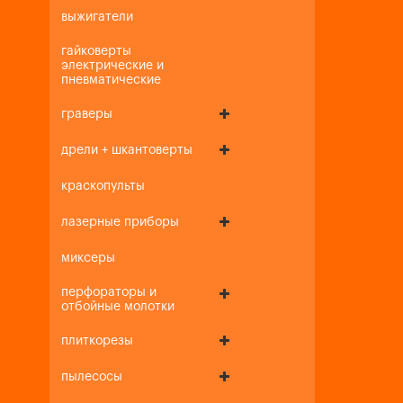
выжигатели
гайковерты
электрические и
пневматические
граверы
дрели + шкантоверты
краскопульты
лазерные приборы
миксеры
перфораторы и
отбойные молотки
плиткорезы
пылесосы