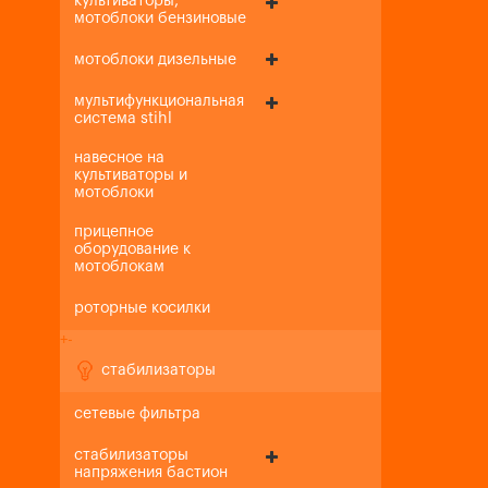
культиваторы,
мотоблоки бензиновые
мотоблоки дизельные
мультифункциональная
система stihl
навесное на
культиваторы и
мотоблоки
прицепное
оборудование к
мотоблокам
роторные косилки
+
-
стабилизаторы
сетевые фильтра
стабилизаторы
напряжения бастион