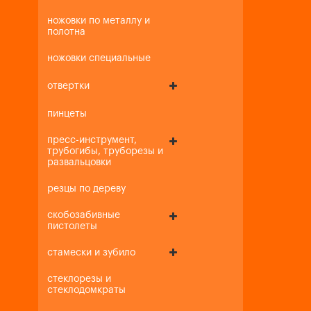
ножовки по металлу и
полотна
ножовки специальные
отвертки
пинцеты
пресс-инструмент,
трубогибы, труборезы и
развальцовки
резцы по дереву
скобозабивные
пистолеты
стамески и зубило
стеклорезы и
стеклодомкраты