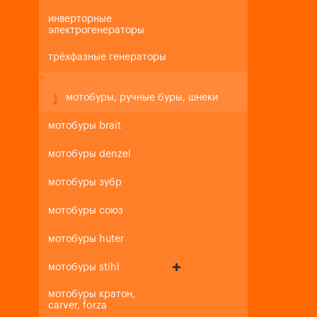
инверторные
электрогенераторы
трёхфазные генераторы
+
-
мотобуры, ручные буры, шнеки
мотобуры brait
мотобуры denzel
мотобуры зубр
мотобуры союз
мотобуры huter
мотобуры stihl
мотобуры кратон,
carver, forza