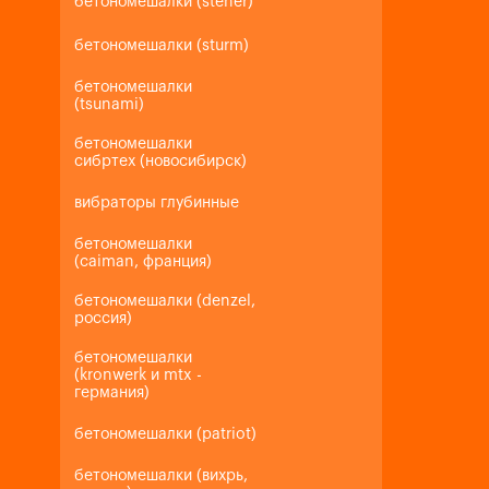
бетономешалки (steher)
бетономешалки (sturm)
бетономешалки
(tsunami)
бетономешалки
сибртех (новосибирск)
вибраторы глубинные
бетономешалки
(caiman, франция)
бетономешалки (denzel,
россия)
бетономешалки
(kronwerk и mtx -
германия)
бетономешалки (patriot)
бетономешалки (вихрь,