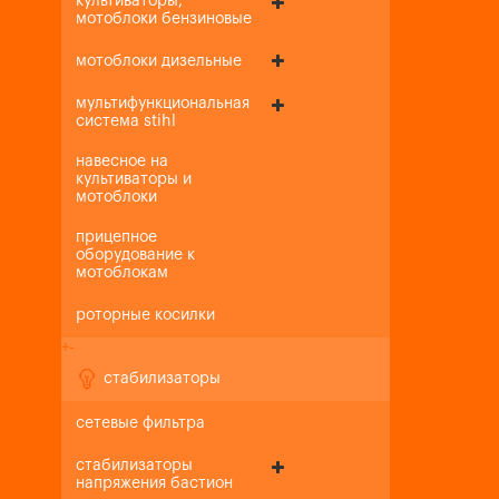
культиваторы,
мотоблоки бензиновые
мотоблоки дизельные
мультифункциональная
система stihl
навесное на
культиваторы и
мотоблоки
прицепное
оборудование к
мотоблокам
роторные косилки
+
-
стабилизаторы
сетевые фильтра
стабилизаторы
напряжения бастион