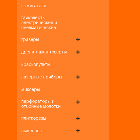
выжигатели
гайковерты
электрические и
пневматические
граверы
дрели + шкантоверты
краскопульты
лазерные приборы
миксеры
перфораторы и
отбойные молотки
плиткорезы
пылесосы