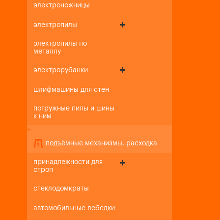
электроножницы
электропилы
электропилы по
металлу
электрорубанки
шлифмашины для стен
погружные пилы и шины
к ним
+
-
подъёмные механизмы, расходка
принадлежности для
строп
стеклодомкраты
автомобильные лебедки