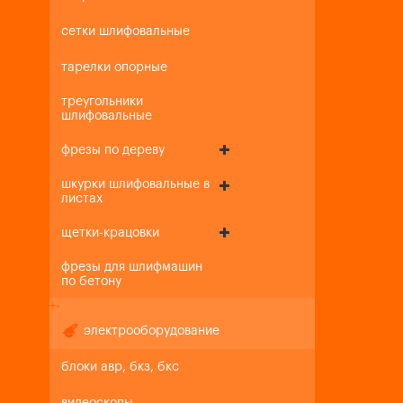
сетки шлифовальные
тарелки опорные
треугольники
шлифовальные
фрезы по дереву
шкурки шлифовальные в
листах
щетки-крацовки
фрезы для шлифмашин
по бетону
+
-
электрооборудование
блоки авр, бкз, бкс