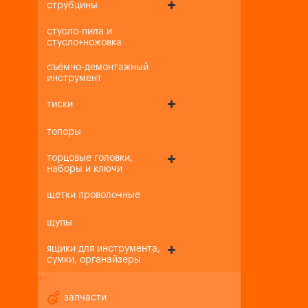
струбцины
стусло-пила и
стусло+ножовка
съёмно-демонтажный
инструмент
тиски
топоры
торцовые головки,
наборы и ключи
щетки проволочные
щупы
ящики для инструмента,
сумки, органайзеры
+
-
запчасти