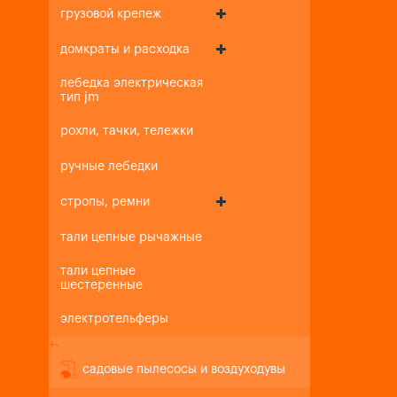
грузовой крепеж
домкраты и расходка
лебедка электрическая
тип jm
рохли, тачки, тележки
ручные лебедки
стропы, ремни
тали цепные рычажные
тали цепные
шестеренные
электротельферы
+
-
садовые пылесосы и воздуходувы