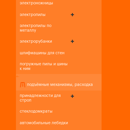
электроножницы
электропилы
электропилы по
металлу
электрорубанки
шлифмашины для стен
погружные пилы и шины
к ним
+
-
подъёмные механизмы, расходка
принадлежности для
строп
стеклодомкраты
автомобильные лебедки