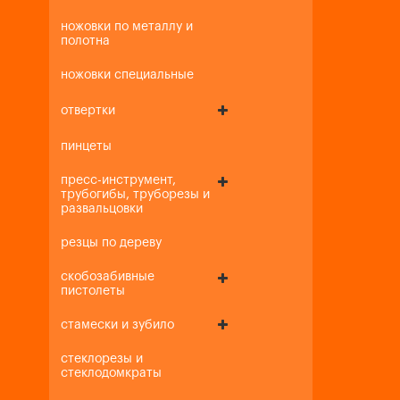
ножовки по металлу и
полотна
ножовки специальные
отвертки
пинцеты
пресс-инструмент,
трубогибы, труборезы и
развальцовки
резцы по дереву
скобозабивные
пистолеты
стамески и зубило
стеклорезы и
стеклодомкраты