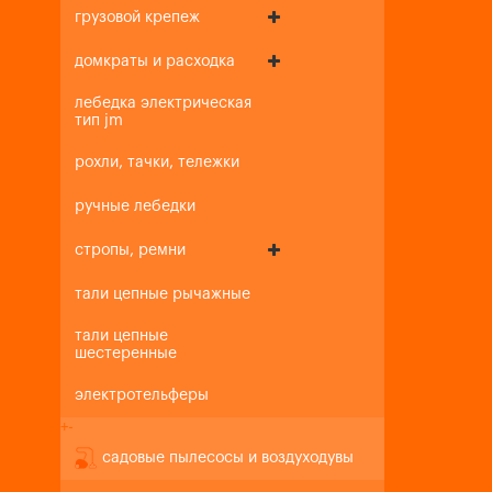
грузовой крепеж
домкраты и расходка
лебедка электрическая
тип jm
рохли, тачки, тележки
ручные лебедки
стропы, ремни
тали цепные рычажные
тали цепные
шестеренные
электротельферы
+
-
садовые пылесосы и воздуходувы