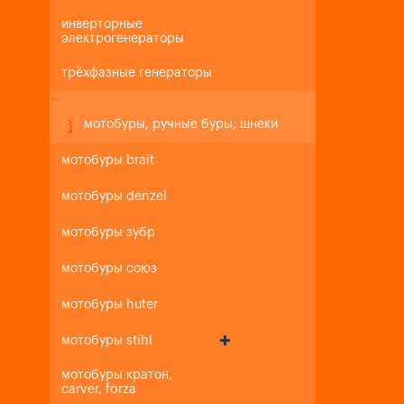
инверторные
электрогенераторы
трёхфазные генераторы
+
-
мотобуры, ручные буры, шнеки
мотобуры brait
мотобуры denzel
мотобуры зубр
мотобуры союз
мотобуры huter
мотобуры stihl
мотобуры кратон,
carver, forza