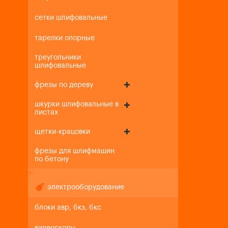
сетки шлифовальные
тарелки опорные
треугольники
шлифовальные
фрезы по дереву
шкурки шлифовальные в
листах
щетки-крацовки
фрезы для шлифмашин
по бетону
+
-
электрооборудование
блоки авр, бкз, бкс