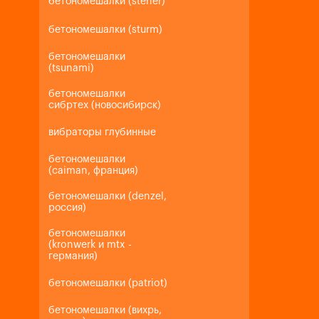
бетономешалки (steher)
бетономешалки (sturm)
бетономешалки
(tsunami)
бетономешалки
сибртех (новосибирск)
вибраторы глубинные
бетономешалки
(caiman, франция)
бетономешалки (denzel,
россия)
бетономешалки
(kronwerk и mtx -
германия)
бетономешалки (patriot)
бетономешалки (вихрь,