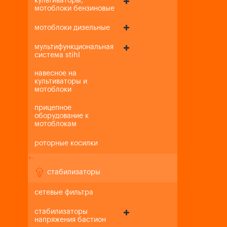
культиваторы,
мотоблоки бензиновые
мотоблоки дизельные
мультифункциональная
система stihl
навесное на
культиваторы и
мотоблоки
прицепное
оборудование к
мотоблокам
роторные косилки
+
-
стабилизаторы
сетевые фильтра
стабилизаторы
напряжения бастион