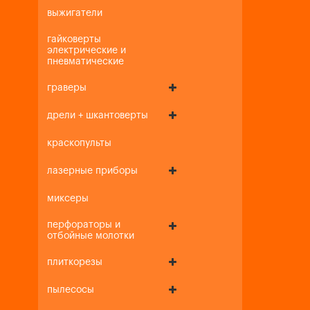
выжигатели
гайковерты
электрические и
пневматические
граверы
дрели + шкантоверты
краскопульты
лазерные приборы
миксеры
перфораторы и
отбойные молотки
плиткорезы
пылесосы