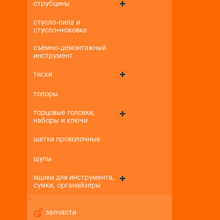
струбцины
стусло-пила и
стусло+ножовка
съёмно-демонтажный
инструмент
тиски
топоры
торцовые головки,
наборы и ключи
щетки проволочные
щупы
ящики для инструмента,
сумки, органайзеры
+
-
запчасти