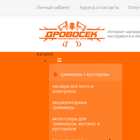
Личный кабинет
Адреса и контакты
Получ
Интернет-магази
инструмента и об
Каталог
Каталог товаров
+
-
+
-
триммеры + кусторезы
насадки для мото и
электрокос
аккумуляторные
триммеры
аксессуары для
триммеров, мотокос и
кусторезов