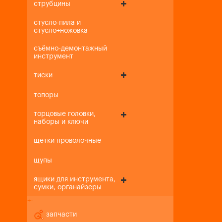
струбцины
стусло-пила и
стусло+ножовка
съёмно-демонтажный
инструмент
тиски
топоры
торцовые головки,
наборы и ключи
щетки проволочные
щупы
ящики для инструмента,
сумки, органайзеры
+
-
запчасти