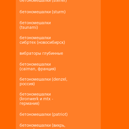
бетономешалки (steher)
бетономешалки (sturm)
бетономешалки
(tsunami)
бетономешалки
сибртех (новосибирск)
вибраторы глубинные
бетономешалки
(caiman, франция)
бетономешалки (denzel,
россия)
бетономешалки
(kronwerk и mtx -
германия)
бетономешалки (patriot)
бетономешалки (вихрь,