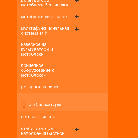
культиваторы,
мотоблоки бензиновые
мотоблоки дизельные
мультифункциональная
система stihl
навесное на
культиваторы и
мотоблоки
прицепное
оборудование к
мотоблокам
роторные косилки
+
-
стабилизаторы
сетевые фильтра
стабилизаторы
напряжения бастион