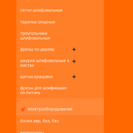
сетки шлифовальные
тарелки опорные
треугольники
шлифовальные
фрезы по дереву
шкурки шлифовальные в
листах
щетки-крацовки
фрезы для шлифмашин
по бетону
+
-
электрооборудование
блоки авр, бкз, бкс