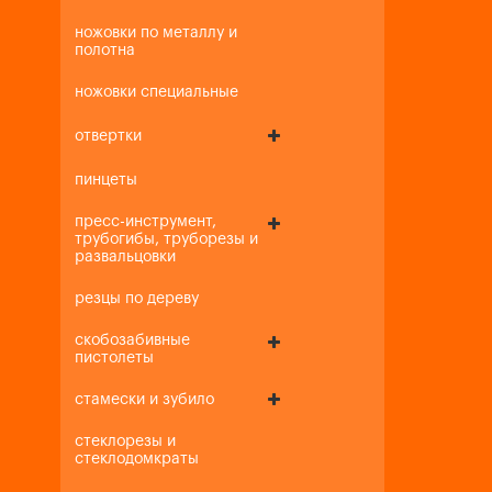
ножовки по металлу и
полотна
ножовки специальные
отвертки
пинцеты
пресс-инструмент,
трубогибы, труборезы и
развальцовки
резцы по дереву
скобозабивные
пистолеты
стамески и зубило
стеклорезы и
стеклодомкраты