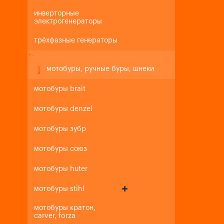
инверторные
электрогенераторы
трёхфазные генераторы
+
-
мотобуры, ручные буры, шнеки
мотобуры brait
мотобуры denzel
мотобуры зубр
мотобуры союз
мотобуры huter
мотобуры stihl
мотобуры кратон,
carver, forza