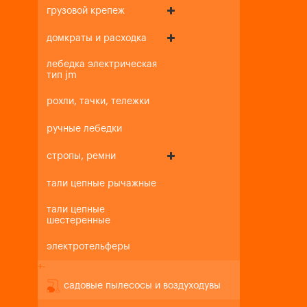
грузовой крепеж
домкраты и расходка
лебедка электрическая
тип jm
рохли, тачки, тележки
ручные лебедки
стропы, ремни
тали цепные рычажные
тали цепные
шестеренные
электротельферы
+
-
садовые пылесосы и воздуходувы