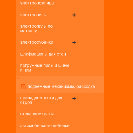
электроножницы
электропилы
электропилы по
металлу
электрорубанки
шлифмашины для стен
погружные пилы и шины
к ним
+
-
подъёмные механизмы, расходка
принадлежности для
строп
стеклодомкраты
автомобильные лебедки