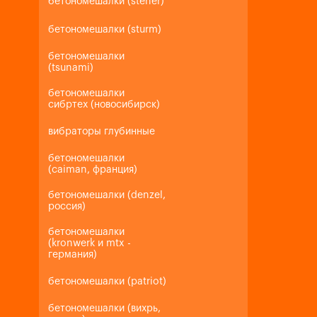
бетономешалки (steher)
бетономешалки (sturm)
бетономешалки
(tsunami)
бетономешалки
сибртех (новосибирск)
вибраторы глубинные
бетономешалки
(caiman, франция)
бетономешалки (denzel,
россия)
бетономешалки
(kronwerk и mtx -
германия)
бетономешалки (patriot)
бетономешалки (вихрь,