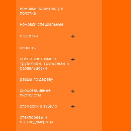
ножовки по металлу и
полотна
ножовки специальные
отвертки
пинцеты
пресс-инструмент,
трубогибы, труборезы и
развальцовки
резцы по дереву
скобозабивные
пистолеты
стамески и зубило
стеклорезы и
стеклодомкраты