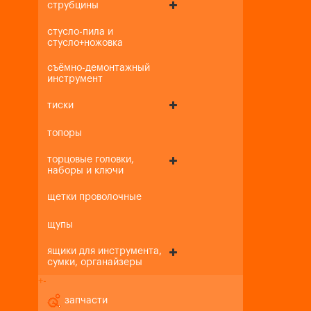
струбцины
стусло-пила и
стусло+ножовка
съёмно-демонтажный
инструмент
тиски
топоры
торцовые головки,
наборы и ключи
щетки проволочные
щупы
ящики для инструмента,
сумки, органайзеры
+
-
запчасти