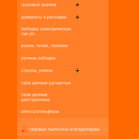
грузовой крепеж
домкраты и расходка
лебедка электрическая
тип jm
рохли, тачки, тележки
ручные лебедки
стропы, ремни
тали цепные рычажные
тали цепные
шестеренные
электротельферы
+
-
садовые пылесосы и воздуходувы