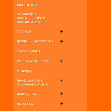
выжигатели
гайковерты
электрические и
пневматические
граверы
дрели + шкантоверты
краскопульты
лазерные приборы
миксеры
перфораторы и
отбойные молотки
плиткорезы
пылесосы