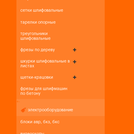
сетки шлифовальные
тарелки опорные
треугольники
шлифовальные
фрезы по дереву
шкурки шлифовальные в
листах
щетки-крацовки
фрезы для шлифмашин
по бетону
+
-
электрооборудование
блоки авр, бкз, бкс