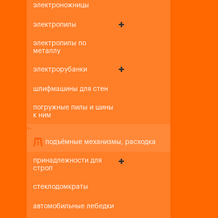
электроножницы
электропилы
электропилы по
металлу
электрорубанки
шлифмашины для стен
погружные пилы и шины
к ним
+
-
подъёмные механизмы, расходка
принадлежности для
строп
стеклодомкраты
автомобильные лебедки