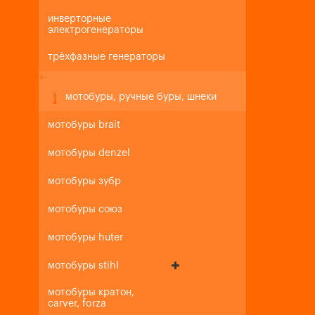
инверторные
электрогенераторы
трёхфазные генераторы
+
-
мотобуры, ручные буры, шнеки
мотобуры brait
мотобуры denzel
мотобуры зубр
мотобуры союз
мотобуры huter
мотобуры stihl
мотобуры кратон,
carver, forza