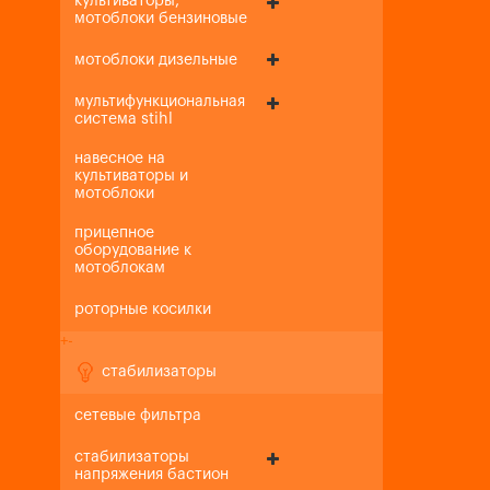
культиваторы,
мотоблоки бензиновые
мотоблоки дизельные
мультифункциональная
система stihl
навесное на
культиваторы и
мотоблоки
прицепное
оборудование к
мотоблокам
роторные косилки
+
-
стабилизаторы
сетевые фильтра
стабилизаторы
напряжения бастион