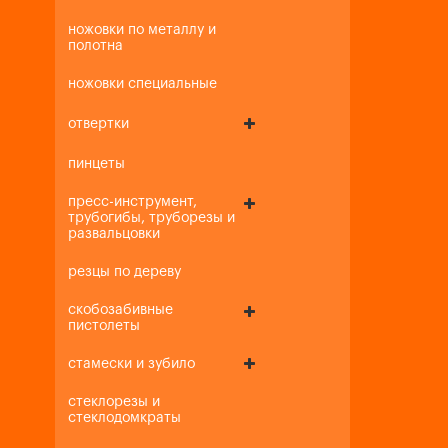
ножовки по металлу и
полотна
ножовки специальные
отвертки
пинцеты
пресс-инструмент,
трубогибы, труборезы и
развальцовки
резцы по дереву
скобозабивные
пистолеты
стамески и зубило
стеклорезы и
стеклодомкраты