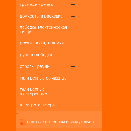
грузовой крепеж
домкраты и расходка
лебедка электрическая
тип jm
рохли, тачки, тележки
ручные лебедки
стропы, ремни
тали цепные рычажные
тали цепные
шестеренные
электротельферы
+
-
садовые пылесосы и воздуходувы