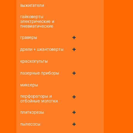
выжигатели
гайковерты
электрические и
пневматические
граверы
дрели + шкантоверты
краскопульты
лазерные приборы
миксеры
перфораторы и
отбойные молотки
плиткорезы
пылесосы