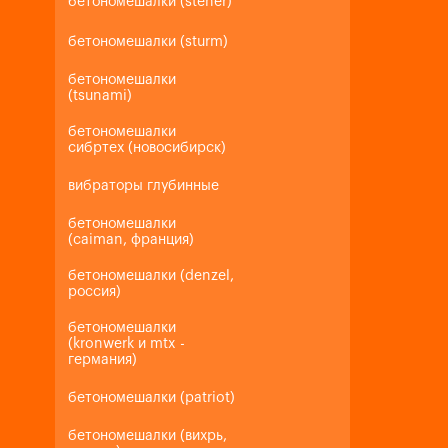
бетономешалки (steher)
бетономешалки (sturm)
бетономешалки
(tsunami)
бетономешалки
сибртех (новосибирск)
вибраторы глубинные
бетономешалки
(caiman, франция)
бетономешалки (denzel,
россия)
бетономешалки
(kronwerk и mtx -
германия)
бетономешалки (patriot)
бетономешалки (вихрь,