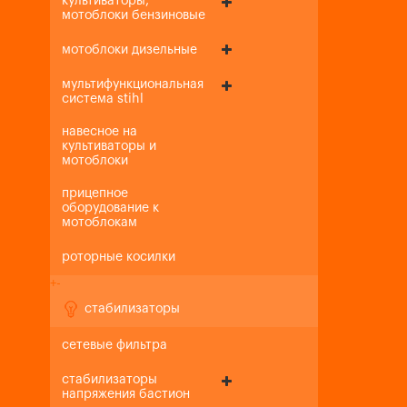
культиваторы,
мотоблоки бензиновые
мотоблоки дизельные
мультифункциональная
система stihl
навесное на
культиваторы и
мотоблоки
прицепное
оборудование к
мотоблокам
роторные косилки
+
-
стабилизаторы
сетевые фильтра
стабилизаторы
напряжения бастион