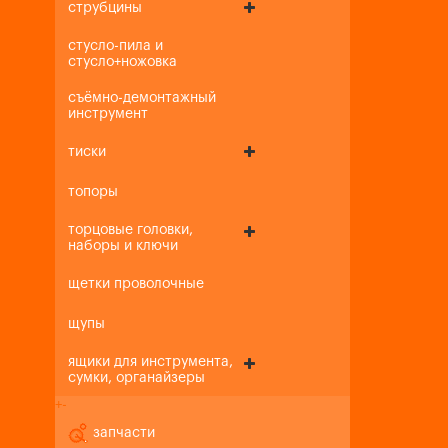
струбцины
стусло-пила и
стусло+ножовка
съёмно-демонтажный
инструмент
тиски
топоры
торцовые головки,
наборы и ключи
щетки проволочные
щупы
ящики для инструмента,
сумки, органайзеры
+
-
запчасти