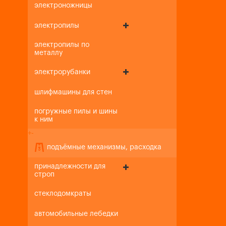
электроножницы
электропилы
электропилы по
металлу
электрорубанки
шлифмашины для стен
погружные пилы и шины
к ним
+
-
подъёмные механизмы, расходка
принадлежности для
строп
стеклодомкраты
автомобильные лебедки