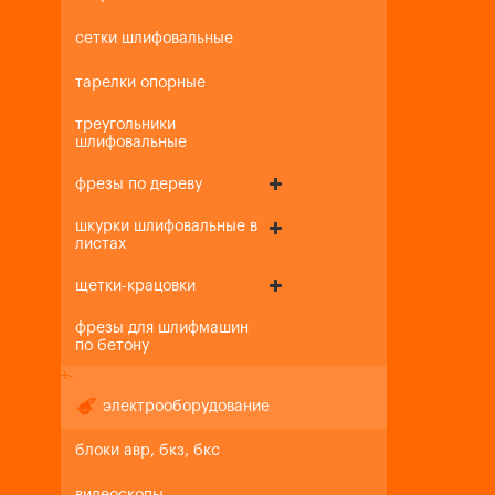
сетки шлифовальные
тарелки опорные
треугольники
шлифовальные
фрезы по дереву
шкурки шлифовальные в
листах
щетки-крацовки
фрезы для шлифмашин
по бетону
+
-
электрооборудование
блоки авр, бкз, бкс