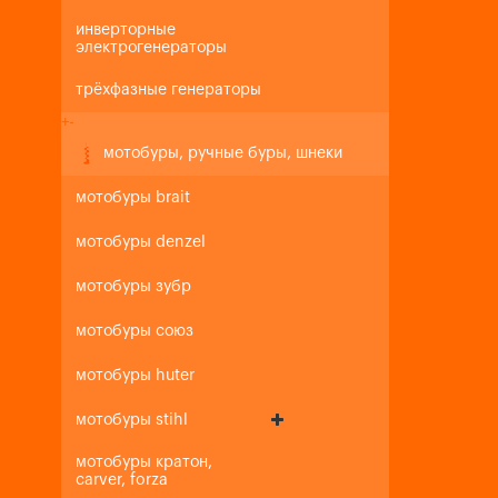
инверторные
электрогенераторы
трёхфазные генераторы
+
-
мотобуры, ручные буры, шнеки
мотобуры brait
мотобуры denzel
мотобуры зубр
мотобуры союз
мотобуры huter
мотобуры stihl
мотобуры кратон,
carver, forza