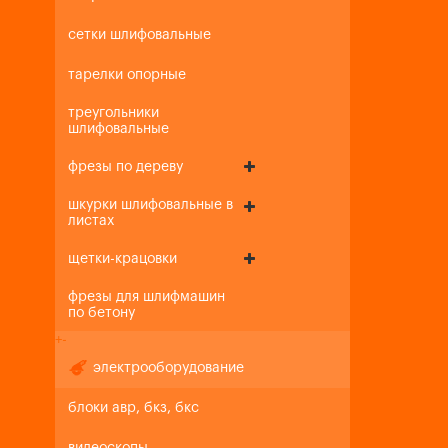
сетки шлифовальные
тарелки опорные
треугольники
шлифовальные
фрезы по дереву
шкурки шлифовальные в
листах
щетки-крацовки
фрезы для шлифмашин
по бетону
+
-
электрооборудование
блоки авр, бкз, бкс