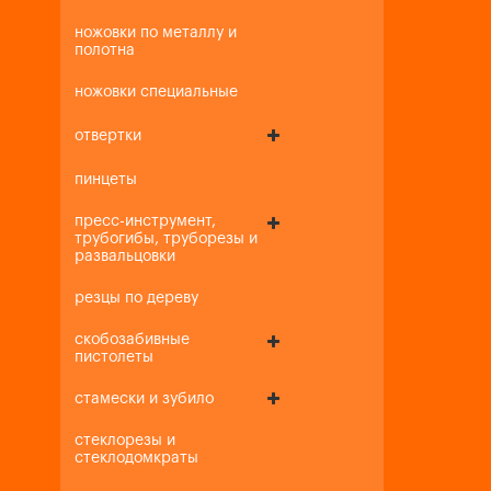
ножовки по металлу и
полотна
ножовки специальные
отвертки
пинцеты
пресс-инструмент,
трубогибы, труборезы и
развальцовки
резцы по дереву
скобозабивные
пистолеты
стамески и зубило
стеклорезы и
стеклодомкраты