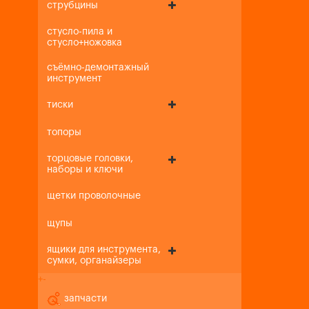
струбцины
стусло-пила и
стусло+ножовка
съёмно-демонтажный
инструмент
тиски
топоры
торцовые головки,
наборы и ключи
щетки проволочные
щупы
ящики для инструмента,
сумки, органайзеры
+
-
запчасти