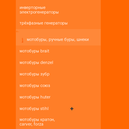
инверторные
электрогенераторы
трёхфазные генераторы
+
-
мотобуры, ручные буры, шнеки
мотобуры brait
мотобуры denzel
мотобуры зубр
мотобуры союз
мотобуры huter
мотобуры stihl
мотобуры кратон,
carver, forza