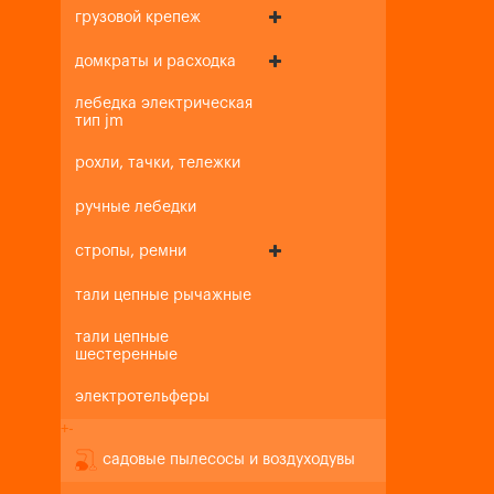
грузовой крепеж
домкраты и расходка
лебедка электрическая
тип jm
рохли, тачки, тележки
ручные лебедки
стропы, ремни
тали цепные рычажные
тали цепные
шестеренные
электротельферы
+
-
садовые пылесосы и воздуходувы