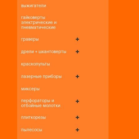
выжигатели
гайковерты
электрические и
пневматические
граверы
дрели + шкантоверты
краскопульты
лазерные приборы
миксеры
перфораторы и
отбойные молотки
плиткорезы
пылесосы