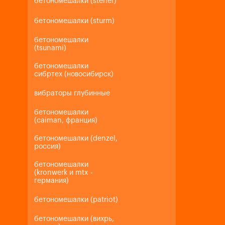
бетономешалки (steher)
бетономешалки (sturm)
бетономешалки
(tsunami)
бетономешалки
сибртех (новосибирск)
вибраторы глубинные
бетономешалки
(caiman, франция)
бетономешалки (denzel,
россия)
бетономешалки
(kronwerk и mtx -
германия)
бетономешалки (patriot)
бетономешалки (вихрь,