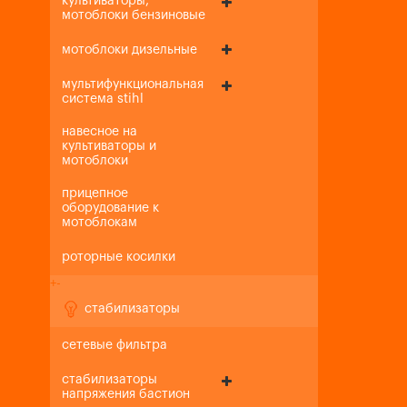
культиваторы,
мотоблоки бензиновые
мотоблоки дизельные
мультифункциональная
система stihl
навесное на
культиваторы и
мотоблоки
прицепное
оборудование к
мотоблокам
роторные косилки
+
-
стабилизаторы
сетевые фильтра
стабилизаторы
напряжения бастион