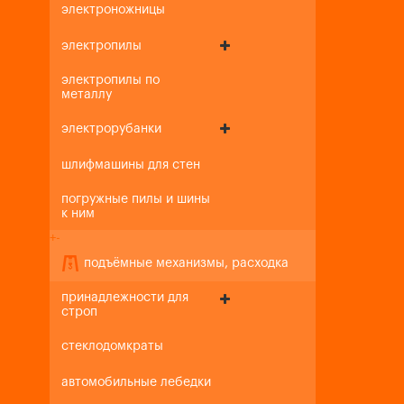
электроножницы
электропилы
электропилы по
металлу
электрорубанки
шлифмашины для стен
погружные пилы и шины
к ним
+
-
подъёмные механизмы, расходка
принадлежности для
строп
стеклодомкраты
автомобильные лебедки